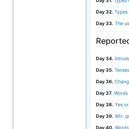
Day 31.
Types o
Day 32.
Types 
Day 33.
The us
Reporte
Day 34.
Introd
Day 35.
Tenses
Day 36.
Change
Day 37.
Words 
Day 38.
Yes or
Day 39.
Wh- q
Day 40.
Words 