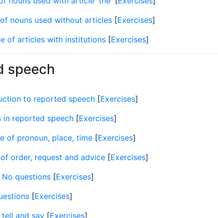
f nouns used with article 'the'
[
Exercises
]
of nouns used without articles
[
Exercises
]
e of articles with institutions
[
Exercises
]
d speech
uction to reported speech
[
Exercises
]
 in reported speech
[
Exercises
]
 of pronoun, place, time
[
Exercises
]
of order, request and advice
[
Exercises
]
 No questions
[
Exercises
]
uestions
[
Exercises
]
tell and say
[
Exercises
]