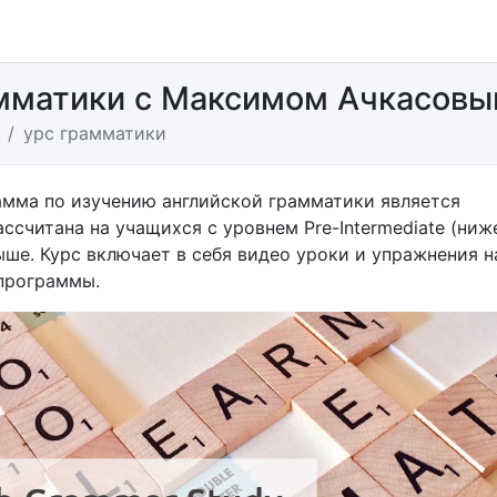
мматики с Максимом Ачкасов
урс грамматики
амма по изучению английской грамматики является
ассчитана на учащихся с уровнем Pre-Intermediate (ниж
ыше. Курс включает в себя видео уроки и упражнения н
программы.