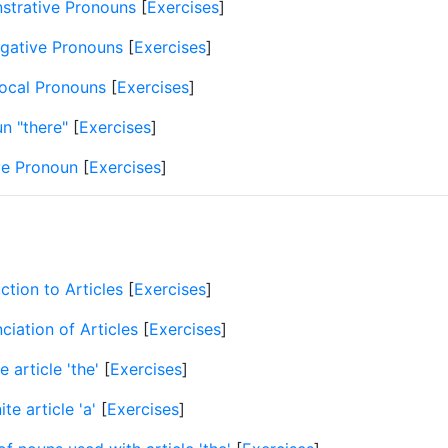
trative Pronouns
[
Exercises
]
ogative Pronouns
[
Exercises
]
ocal Pronouns
[
Exercises
]
n "there"
[
Exercises
]
ve Pronoun
[
Exercises
]
ction to Articles
[
Exercises
]
ciation of Articles
[
Exercises
]
e article 'the'
[
Exercises
]
ite article 'a'
[
Exercises
]