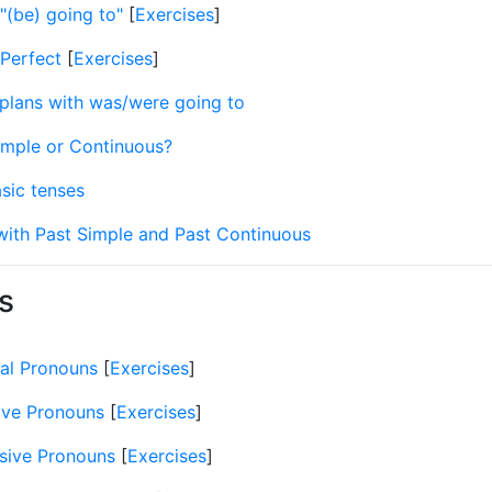
"(be) going to"
[
Exercises
]
 Perfect
[
Exercises
]
 plans with was/were going to
imple or Continuous?
sic tenses
ith Past Simple and Past Continuous
s
al Pronouns
[
Exercises
]
ive Pronouns
[
Exercises
]
sive Pronouns
[
Exercises
]