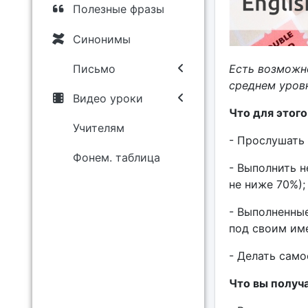
Полезные фразы
Синонимы
Письмо
Есть возможно
среднем уровн
Видео уроки
Что для этог
Учителям
- Прослушать 
Фонем. таблица
- Выполнить н
не ниже 70%);
- Выполненны
под своим име
- Делать само
Что вы получ