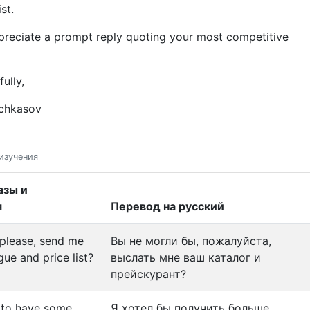
st.
preciate a prompt reply quoting your most competitive
fully,
chkasov
изучения
азы и
я
Перевод на русский
please, send me
Вы не могли бы, пожалуйста,
ue and price list?
выслать мне ваш каталог и
прейскурант?
e to have some
Я хотел бы получить больше