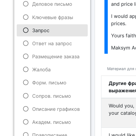
and price li
Деловое письмо
I would ap
Ключевые фразы
prices.
Запрос
Yours faith
Ответ на запрос
Maksym A
Размещение заказа
Материал для 
Жалоба
Форм. письмо
Другие фр
выражени
Сопров. письмо
Would you, 
Описание графиков
your catalog
Академ. письмо
I would lik
Правописание