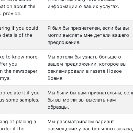
ation about the
информации о ваших услугах.
u provide.
ring if you could
Я был бы признателен, если бы вы
 details of the
могли выслать мне детали вашего
предложения.
ike to know more
Мы хотели бы узнать больше о
ffer you
вашем предложении, которое вы
in the newspaper
рекламировали в газете Новое
mya.
Время.
preciate it if you
Мы были бы вам признательны, есл
us some samples.
бы вы могли вы выслать нам
образцы.
king of placing a
Мы рассматриваем вариант
order if the
размещение у вас большого заказа,