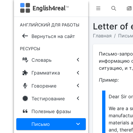
English4real
™
Letter of
АНГЛИЙСКИЙ ДЛЯ РАБОТЫ
Главная
Пись
Вернуться на сайт
РЕСУРСЫ
Письмо-запро
Словарь
информацию о 
ситуацию, и т.
Грамматика
Пример:
Говорение
Dear Sir o
Тестирование
We are a s
Полезные фразы
manufactur
materials
Письмо
and, there