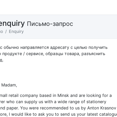
 enquiry
Письмо-запрос
мо
Enquiry
с обычно направляется адресату с целью получить
продукте / сервисе, образцы товара, разъяснить
д.
r Madam,
mall retail company based in Minsk and are looking for a
er who can supply us with a wide range of stationery
 and paper. You were recommended to us by Anton Krasnov
fore, I would like to ask you to send us your latest catalogu