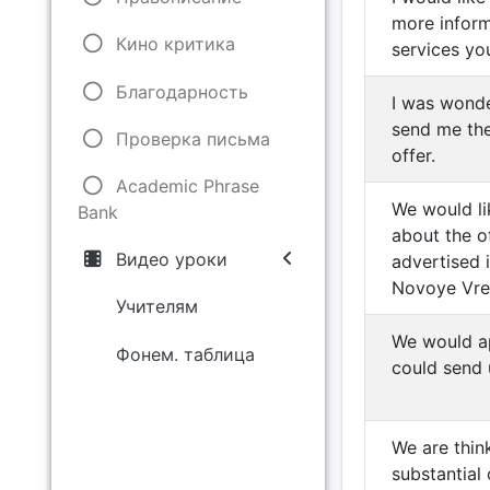
more inform
Кино критика
services yo
Благодарность
I was wonde
send me the
Проверка письма
offer.
Academic Phrase
We would l
Bank
about the o
Видео уроки
advertised 
Novoye Vre
Учителям
We would ap
Фонем. таблица
could send 
We are thin
substantial 