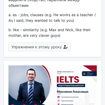
объектами
a. as - jobs, clauses (e.g. He works as a teacher /
As I said, they wanted to talk to you)
b. like - similarity (e.g. Max and Nick, like their
mother, are very clever guys)
Упражнения к этому уроку