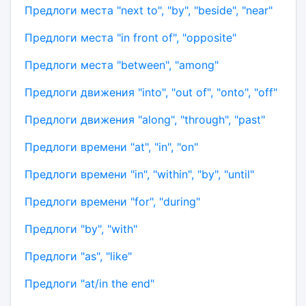
Предлоги места "next to", "by", "beside", "near"
Предлоги места "in front of", "opposite"
Предлоги места "between", "among"
Предлоги движения "into", "out of", "onto", "off"
Предлоги движения "along", "through", "past"
Предлоги времени "at", "in", "on"
Предлоги времени "in", "within", "by", "until"
Предлоги времени "for", "during"
Предлоги "by", "with"
Предлоги "as", "like"
Предлоги "at/in the end"