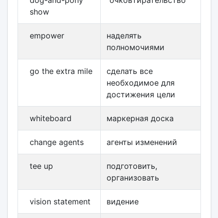
dog-and-pony
"очковтирательство"
show
empower
наделять
полномочиями
go the extra mile
сделать все
необходимое для
достижения цели
whiteboard
маркерная доска
change agents
агенты изменений
tee up
подготовить,
организовать
vision statement
видение