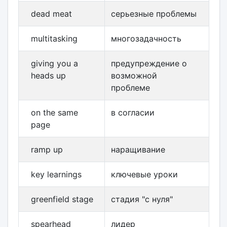
dead meat
серьезные проблемы
multitasking
многозадачность
giving you a
предупреждение о
heads up
возможной
проблеме
on the same
в согласии
page
ramp up
наращивание
key learnings
ключевые уроки
greenfield stage
стадия "с нуля"
spearhead
лидер