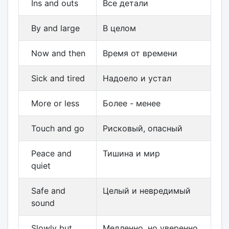
Ins and outs
Все детали
By and large
В целом
Now and then
Время от времени
Sick and tired
Надоело и устал
More or less
Более - менее
Touch and go
Рисковый, опасный
Peace and
Тишина и мир
quiet
Safe and
Целый и невредимый
sound
Slowly but
Медленно, но уверенно