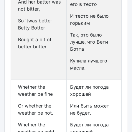
And her batter was
его в тесто
not bitter,
И тесто не было
So ′twas better
горьким
Betty Botter
Так, это было
Bought a bit of
лучше, что Бети
better butter.
Ботта
Купила лучшего
масла.
Whether the
Будет ли погода
weather be fine
хорошей
Or whether the
Или быть может
weather be not.
не будет.
Whether the
Будет ли погода
weather be cold
холодной