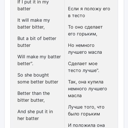
If I put it in my
batter
Если я положу его
в тесто
It will make my
batter bitter,
То оно сделает
его горьким,
But a bit of better
butter
Но немного
лучшего масла
Will make my batter
better".
Сделает мое
тесто лучше".
So she bought
some better butter
Так, она купила
немного лучшего
Better than the
масла
bitter butter,
Лучше того, что
And she put it in
было горьким
her batter
И положила она