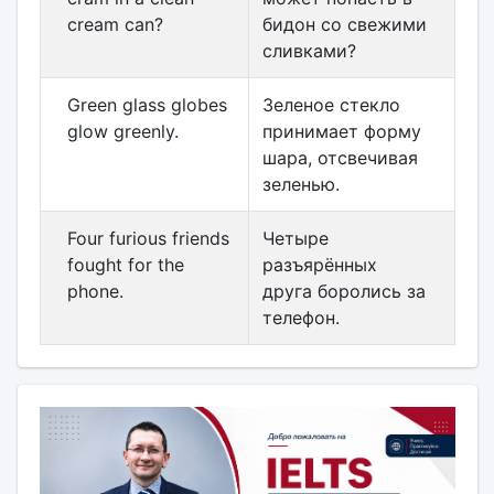
cream can?
бидон со свежими
сливками?
Green glass globes
Зеленое стекло
glow greenly.
принимает форму
шара, отсвечивая
зеленью.
Four furious friends
Четыре
fought for the
разъярённых
phone.
друга боролись за
телефон.