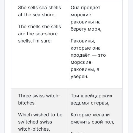
She sells sea shells
Она продаёт
at the sea shore,
морские
раковины на
The shells she sells
берегу моря,
are the sea-shore
shells, I’m sure.
Раковины,
которые она
продаёт — это
морские
раковины, я
уверен.
Three swiss witch-
Три швейцарских
bitches,
ведьмы-стервы,
Which wished to be
Которые желали
switched swiss
сменить свой пол,
witch-bitches,