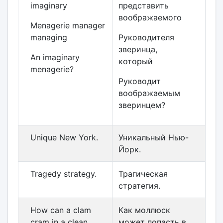
imaginary
представить
воображаемого
Menagerie manager
managing
Руководителя
зверинца,
An imaginary
который
menagerie?
Руководит
воображаемым
зверинцем?
Unique New York.
Уникальный Нью-
Йорк.
Tragedy strategy.
Трагическая
стратегия.
How can a clam
Как моллюск
cram in a clean
может попасть в