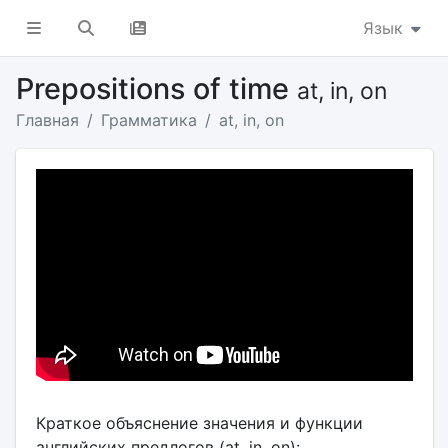
Язык
Prepositions of time
at, in, on
Главная
Грамматика
at, in, on
Краткое объяснение значения и функции
английских предлогов (at, in, on):