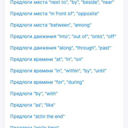
Предлоги места "next to", "by", "beside", "near"
Предлоги места "in front of", "opposite"
Предлоги места "between", "among"
Предлоги движения "into", "out of", "onto", "off"
Предлоги движения "along", "through", "past"
Предлоги времени "at", "in", "on"
Предлоги времени "in", "within", "by", "until"
Предлоги времени "for", "during"
Предлоги "by", "with"
Предлоги "as", "like"
Предлоги "at/in the end"
Предлоги "on/in time"