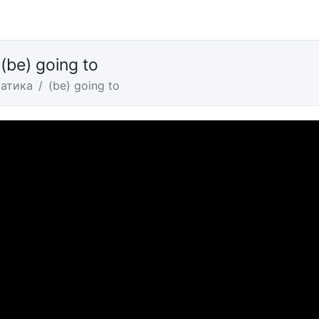
е
(be) going to
атика
(be) going to