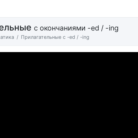
тельные
с окончаниями -ed / -ing
атика
Прилагательные с -ed / -ing