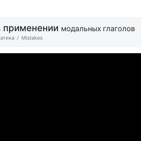
в применении
модальных глаголов
атика
Mistakes