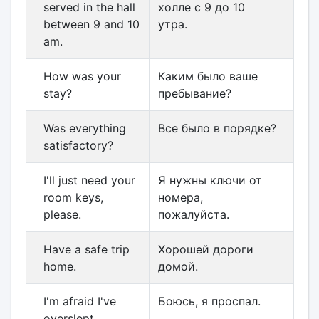
served in the hall
холле с 9 до 10
between 9 and 10
утра.
am.
How was your
Каким было ваше
stay?
пребывание?
Was everything
Все было в порядке?
satisfactory?
I'll just need your
Я нужны ключи от
room keys,
номера,
please.
пожалуйста.
Have a safe trip
Хорошей дороги
home.
домой.
I'm afraid I've
Боюсь, я проспал.
overslept.