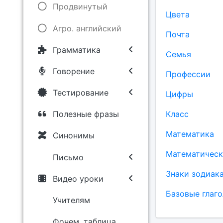
Продвинутый
Цвета
Агро. английский
Почта
Грамматика
Семья
Говорение
Профессии
Тестирование
Цифры
Класс
Полезные фразы
Математика
Синонимы
Математическ
Письмо
Знаки зодиак
Видео уроки
Базовые глаг
Учителям
Фонем. таблица