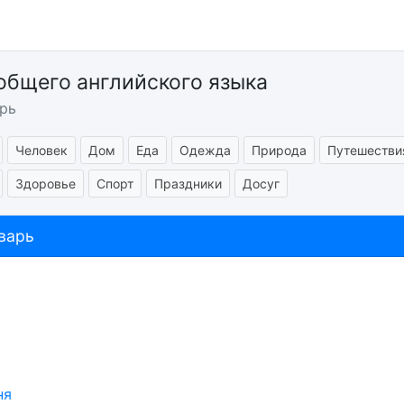
общего английского языка
рь
Человек
Дом
Еда
Одежда
Природа
Путешестви
Здоровье
Спорт
Праздники
Досуг
варь
ня