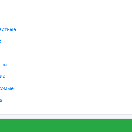
вотные
к
аки
ие
комые
а
я