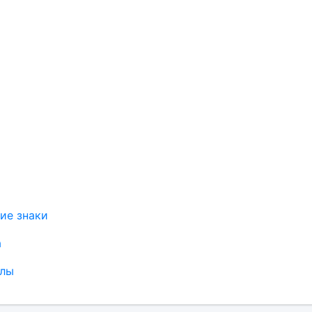
ие знаки
а
олы