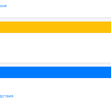
хня
дствия