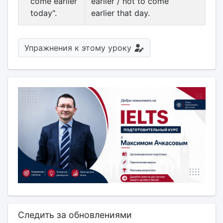
come earlier
earlier / not to come
today".
earlier that day.
Упражнения к этому уроку
Следить за обновлениями