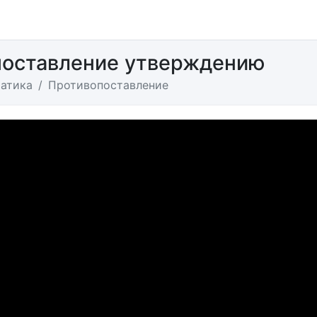
поставление утверждению
атика
Противопоставление