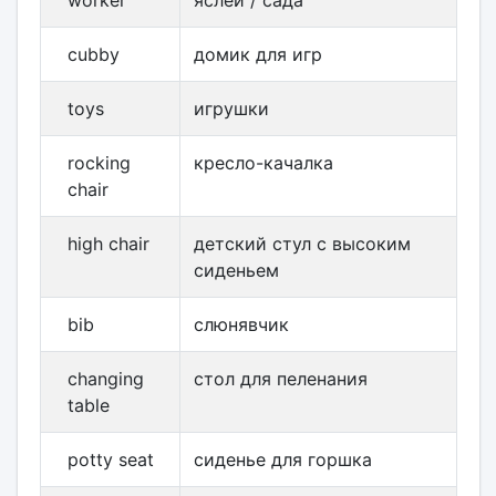
worker
яслей / сада
cubby
домик для игр
toys
игрушки
rocking
кресло-качалка
chair
high chair
детский стул с высоким
сиденьем
bib
слюнявчик
changing
стол для пеленания
table
potty seat
сиденье для горшка