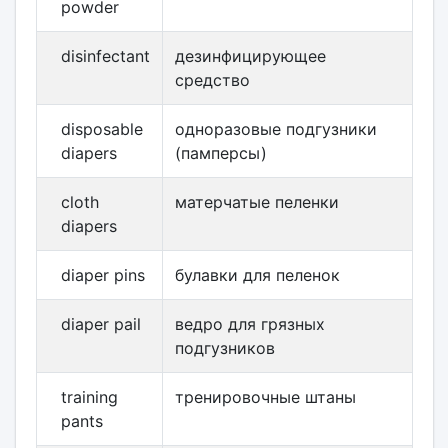
powder
disinfectant
дезинфицирующее
средство
disposable
одноразовые подгузники
diapers
(памперсы)
cloth
матерчатые пеленки
diapers
diaper pins
булавки для пеленок
diaper pail
ведро для грязных
подгузников
training
тренировочные штаны
pants