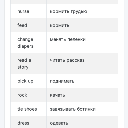
nurse
кормить грудью
feed
кормить
change
менять пеленки
diapers
read a
читать рассказ
story
pick up
поднимать
rock
качать
tie shoes
завязывать ботинки
dress
одевать