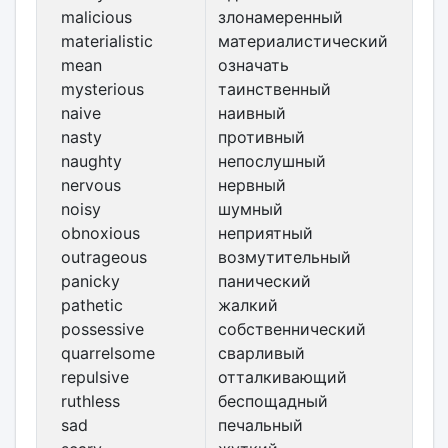
malicious
злонамеренный
materialistic
материалистический
mean
означать
mysterious
таинственный
naive
наивный
nasty
противный
naughty
непослушный
nervous
нервный
noisy
шумный
obnoxious
неприятный
outrageous
возмутительный
panicky
панический
pathetic
жалкий
possessive
собственнический
quarrelsome
сварливый
repulsive
отталкивающий
ruthless
беспощадный
sad
печальный