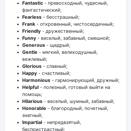
Fantastic
- превосходный, чудесный,
фантастический;
Fearless
- бесстрашный;
Frank
- откровенный, чистосердечный;
Friendly
- дружественный;
Funny
- веселый, забавный, смешной;
Generous
- щедрый;
Gentle
- мягкий, великодушный,
вежливый;
Glorious
- славный;
Happy
- счастливый;
Harmonious
- гармонирующий, дружный;
Helpful
- полезный, готовый выйти на
помощь;
Hilarious
- веселый, шумный, забавный;
Honorable
- благородный, почетный,
знатный;
Impartial
- непредвзятый,
беспристрастный;