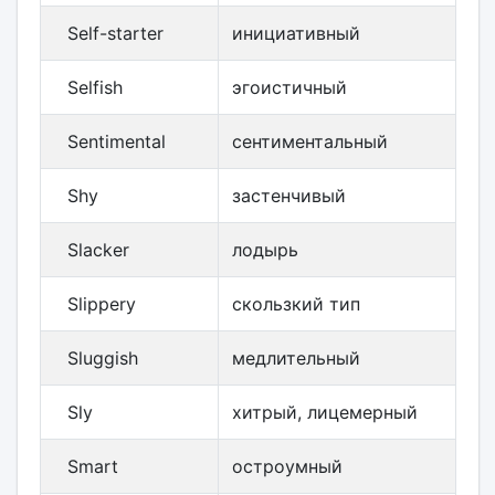
Self-starter
инициативный
Selfish
эгоистичный
Sentimental
сентиментальный
Shy
застенчивый
Slacker
лодырь
Slippery
скользкий тип
Sluggish
медлительный
Sly
хитрый, лицемерный
Smart
остроумный