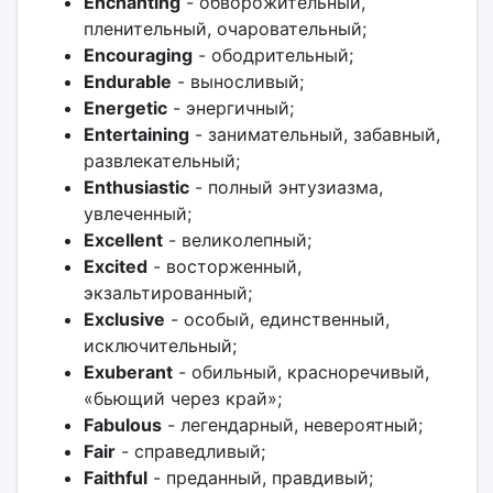
Enchanting
- обворожительный,
пленительный, очаровательный;
Encouraging
- ободрительный;
Endurable
- выносливый;
Energetic
- энергичный;
Entertaining
- занимательный, забавный,
развлекательный;
Enthusiastic
- полный энтузиазма,
увлеченный;
Excellent
- великолепный;
Excited
- восторженный,
экзальтированный;
Exclusive
- особый, единственный,
исключительный;
Exuberant
- обильный, красноречивый,
«бьющий через край»;
Fabulous
- легендарный, невероятный;
Fair
- справедливый;
Faithful
- преданный, правдивый;