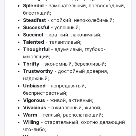
Splendid
- замечательный, превосходный,
блестящий;
Steadfast
- стойкий, непоколебимый;
Successful
- успешный;
Succinct
- краткий, лаконичный;
Talented
- талантливый;
Thoughtful
- вдумчивый, глубоко-
мыслящий;
Thrifty
- экономный, бережливый;
Trustworthy
- достойный доверия,
надежный;
Unbiased
- непредвзятый,
беспристрастный;
Vigorous
- живой, активный;
Vivacious
- оживленный, живой;
Warm
- теплый, располагающий;
Willing
- старательный, охотно делающий
что-либо;