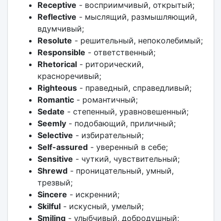
Receptive
- восприимчивый, открытый;
Reflective
- мыслящий, размышляющий,
вдумчивый;
Resolute
- решительный, непоколебимый;
Responsible
- ответственный;
Rhetorical
- риторический,
красноречивый;
Righteous
- праведный, справедливый;
Romantic
- романтичный;
Sedate
- степенный, уравновешенный;
Seemly
- подобающий, приличный;
Selective
- избирательный;
Self-assured
- уверенный в себе;
Sensitive
- чуткий, чувствительный;
Shrewd
- проницательный, умный,
трезвый;
Sincere
- искренний;
Skilful
- искусный, умелый;
Smiling
- улыбчивый, добродушный;