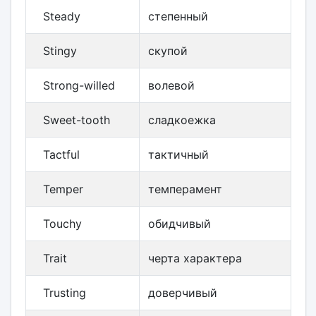
Steady
степенный
Stingy
скупой
Strong-willed
волевой
Sweet-tooth
сладкоежка
Tactful
тактичный
Temper
темперамент
Touchy
обидчивый
Trait
черта характера
Trusting
доверчивый