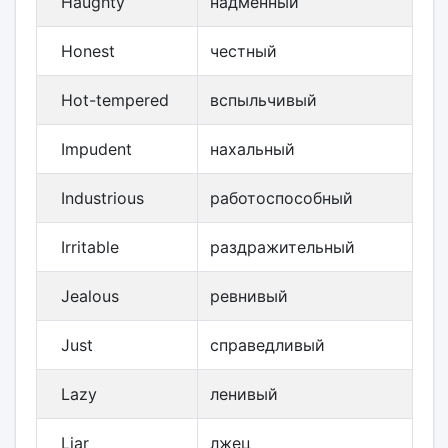
Haughty
надменный
Honest
честный
Hot-tempered
вспыльчивый
Impudent
нахальный
Industrious
работоспособный
Irritable
раздражительный
Jealous
ревнивый
Just
справедливый
Lazy
ленивый
Liar
лжец