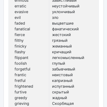
envious
завистливый
erratic
неустойчивый
evasive
уклончивый
evil
зло
faded
выцветшие
fanatical
фанатический
fierce
жестокий
filthy
грязный
finicky
жеманный
flashy
кричащий
flippant
легкомысленный
foolish
глупый
forgetful
забывчивый
frantic
неистовый
fretful
капризный
frightened
испуганный
furtive
скрытый
greedy
жадный
grieving
Скорбящая