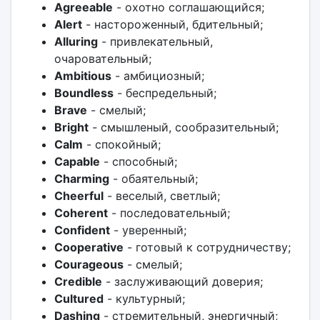
Agreeable
- охотно соглашающийся;
Alert
- настороженный, бдительный;
Alluring
- привлекательный,
очаровательный;
Ambitious
- амбициозный;
Boundless
- беспредельный;
Brave
- смелый;
Bright
- смышленый, сообразительный;
Calm
- спокойный;
Capable
- способный;
Charming
- обаятельный;
Cheerful
- веселый, светлый;
Coherent
- последовательный;
Confident
- уверенный;
Cooperative
- готовый к сотрудничеству;
Courageous
- смелый;
Credible
- заслуживающий доверия;
Cultured
- культурный;
Dashing
- стремительный, энергичный;