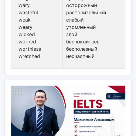
wary
осторожный
wasteful
расточительный
weak
слабый
weary
утомленный
wicked
злой
worried
беспокоитесь
worthless
бесполезный
wretched
несчастный