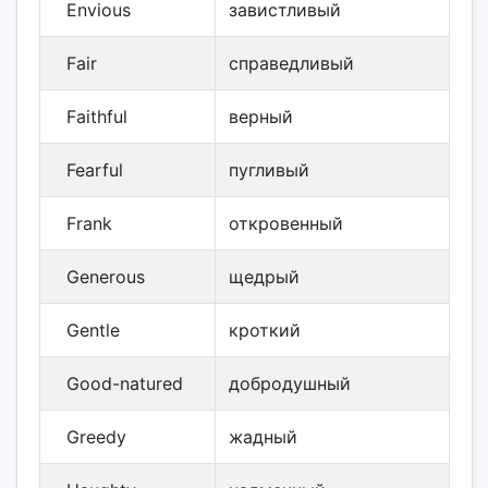
Envious
завистливый
Fair
справедливый
Faithful
верный
Fearful
пугливый
Frank
откровенный
Generous
щедрый
Gentle
кроткий
Good-natured
добродушный
Greedy
жадный