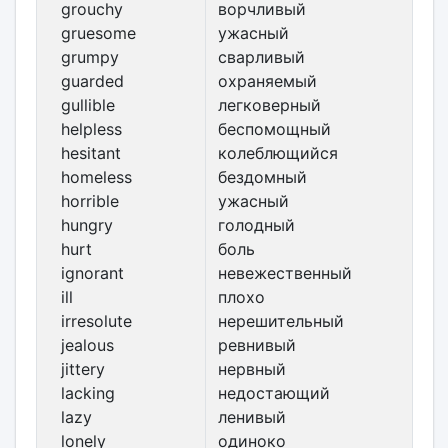
grouchy
ворчливый
gruesome
ужасный
grumpy
сварливый
guarded
охраняемый
gullible
легковерный
helpless
беспомощный
hesitant
колеблющийся
homeless
бездомный
horrible
ужасный
hungry
голодный
hurt
боль
ignorant
невежественный
ill
плохо
irresolute
нерешительный
jealous
ревнивый
jittery
нервный
lacking
недостающий
lazy
ленивый
lonely
одиноко