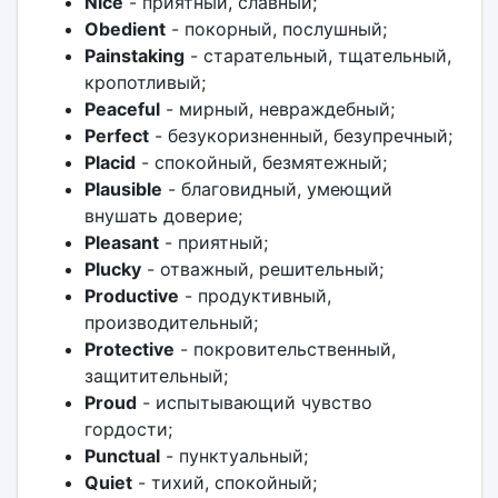
Nice
- приятный, славный;
Obedient
- покорный, послушный;
Painstaking
- старательный, тщательный,
кропотливый;
Peaceful
- мирный, невраждебный;
Perfect
- безукоризненный, безупречный;
Placid
- спокойный, безмятежный;
Plausible
- благовидный, умеющий
внушать доверие;
Pleasant
- приятный;
Plucky
- отважный, решительный;
Productive
- продуктивный,
производительный;
Protective
- покровительственный,
защитительный;
Proud
- испытывающий чувство
гордости;
Punctual
- пунктуальный;
Quiet
- тихий, спокойный;