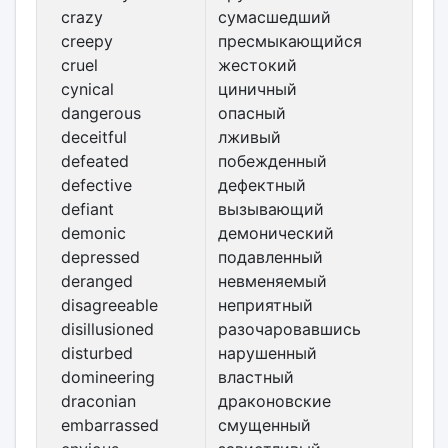
crazy
сумасшедший
creepy
пресмыкающийся
cruel
жестокий
cynical
циничный
dangerous
опасный
deceitful
лживый
defeated
побежденный
defective
дефектный
defiant
вызывающий
demonic
демонический
depressed
подавленный
deranged
невменяемый
disagreeable
неприятный
disillusioned
разочаровавшись
disturbed
нарушенный
domineering
властный
draconian
драконовские
embarrassed
смущенный