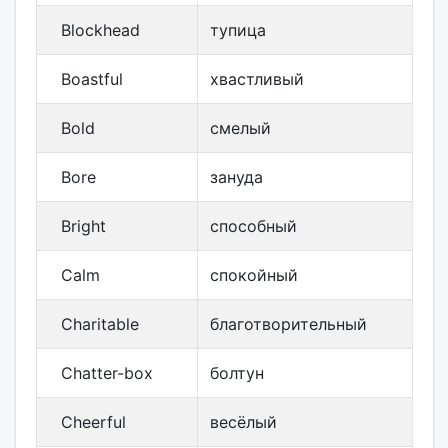
Blockhead
тупица
Boastful
хвастливый
Bold
смелый
Bore
зануда
Bright
способный
Calm
спокойный
Charitable
благотворительный
Chatter-box
болтун
Cheerful
весёлый