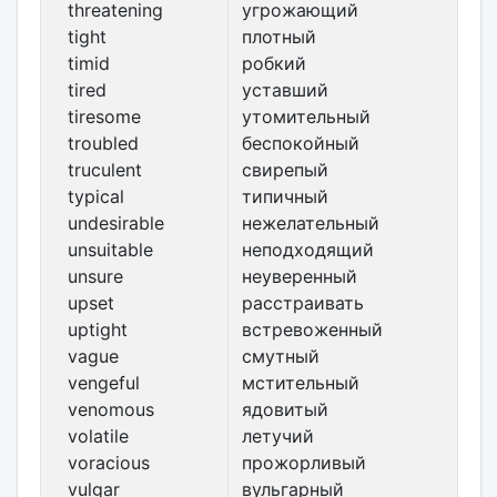
threatening
угрожающий
tight
плотный
timid
робкий
tired
уставший
tiresome
утомительный
troubled
беспокойный
truculent
свирепый
typical
типичный
undesirable
нежелательный
unsuitable
неподходящий
unsure
неуверенный
upset
расстраивать
uptight
встревоженный
vague
смутный
vengeful
мстительный
venomous
ядовитый
volatile
летучий
voracious
прожорливый
vulgar
вульгарный