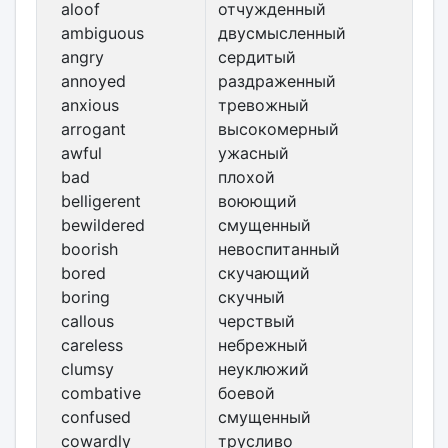
aloof
отчужденный
ambiguous
двусмысленный
angry
сердитый
annoyed
раздраженный
anxious
тревожный
arrogant
высокомерный
awful
ужасный
bad
плохой
belligerent
воюющий
bewildered
смущенный
boorish
невоспитанный
bored
скучающий
boring
скучный
callous
черствый
careless
небрежный
clumsy
неуклюжий
combative
боевой
confused
смущенный
cowardly
трусливо