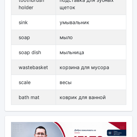
toothbrush
подставка для зубных
holder
щеток
sink
умывальник
soap
мыло
soap dish
мыльница
wastebasket
корзина для мусора
scale
весы
bath mat
коврик для ванной