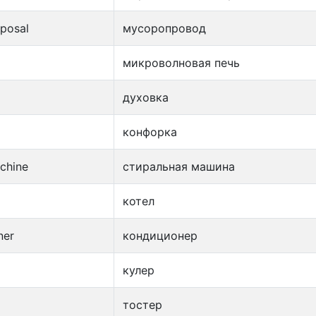
posal
мусоропровод
микроволновая печь
духовка
конфорка
chine
стиральная машина
котел
ner
кондиционер
кулер
тостер