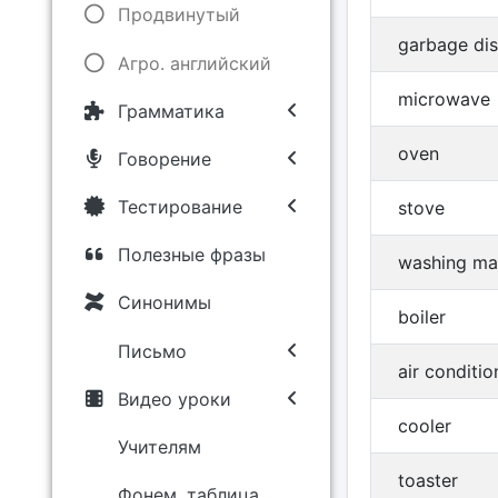
Продвинутый
garbage dis
Агро. английский
microwave
Грамматика
oven
Говорение
Тестирование
stove
Полезные фразы
washing ma
Синонимы
boiler
Письмо
air conditio
Видео уроки
cooler
Учителям
toaster
Фонем. таблица