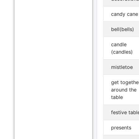
candy cane
bell(bells)
candle
(candles)
mistletoe
get togethe
around the
table
festive tabl
presents