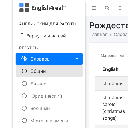
English4real
™
Рождест
АНГЛИЙСКИЙ ДЛЯ РАБОТЫ
Главная
Слова
Вернуться на сайт
РЕСУРСЫ
Материал для 
Словарь
English
Общий
christmas
Бизнес
Юридический
christmas
carols
Военный
(christmas
songs)
Межд. экзамены