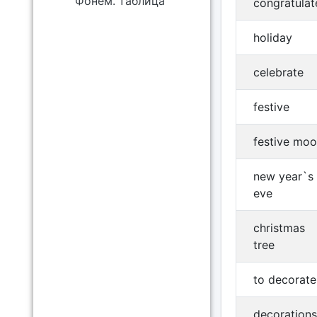
Фонем. таблица
congratulat
holiday
celebrate
festive
festive mo
new year`s
eve
christmas
tree
to decorate
decorations