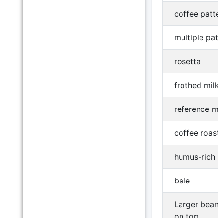
coffee patt
multiple pat
rosetta
frothed mil
reference m
coffee roas
humus-rich
bale
Larger bean,
on top