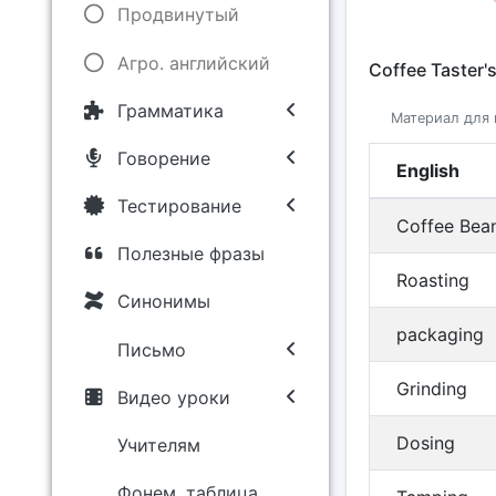
Продвинутый
Агро. английский
Coffee Taster'
Грамматика
Материал для 
Говорение
English
Тестирование
Coffee Bea
Полезные фразы
Roasting
Синонимы
packaging
Письмо
Grinding
Видео уроки
Dosing
Учителям
Фонем. таблица