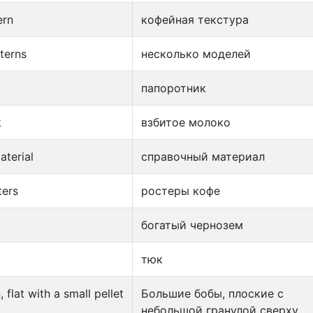
ern
кофейная текстура
terns
несколько моделей
папоротник
k
взбитое молоко
aterial
справочный материал
ters
ростеры кофе
богатый чернозем
тюк
 flat with a small pellet
Большие бобы, плоские с
небольшой гранулой сверху