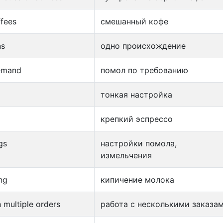
fees
смешанный кофе
ns
одно происхождение
emand
помол по требованию
тонкая настройка
крепкий эспрессо
gs
настройки помола,
измельчения
ng
кипичение молока
 multiple orders
работа с несколькими заказа