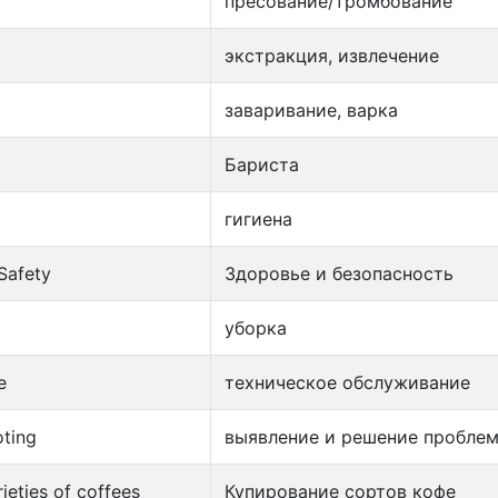
пресование/тромбование
экстракция, извлечение
заваривание, варка
Бариста
гигиена
Safety
Здоровье и безопасность
уборка
e
техническое обслуживание
ting
выявление и решение пробле
ieties of coffees
Купирование сортов кофе