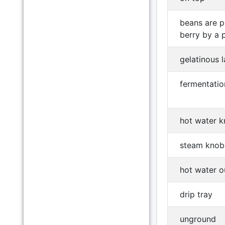
beans are pa
berry by a 
gelatinous l
fermentatio
hot water 
steam knob
hot water o
drip tray
unground