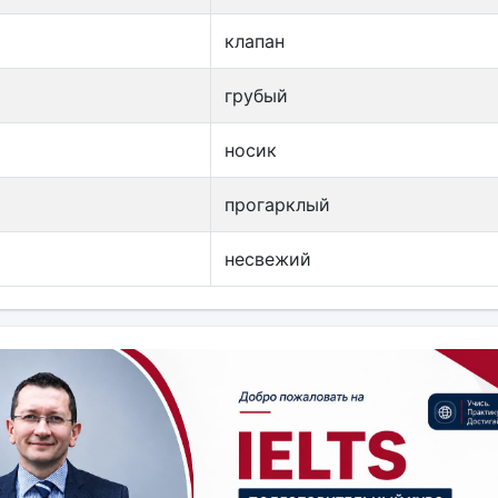
клапан
грубый
носик
прогарклый
несвежий