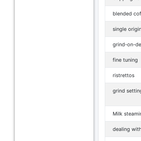
blended cof
single origi
grind-on-d
fine tuning
ristrettos
grind settin
Milk steami
dealing with