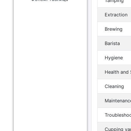
Tamping
Extraction
Brewing
Barista
Hygiene
Health and 
Cleaning
Maintenanc
Troubleshoo
Cupping var