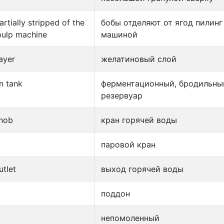
rtially stripped of the
бобы отделяют от ягод пилинг
pulp machine
машиной
ayer
желатиновый слой
n tank
ферментационный, бродильны
резервуар
knob
кран горячей воды
паровой кран
utlet
выход горячей воды
поддон
непомоленный