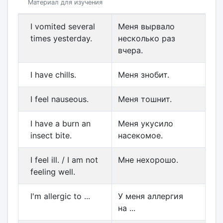
Материал для изучения
I vomited several
Меня вырвало
times yesterday.
несколько раз
вчера.
I have chills.
Меня знобит.
I feel nauseous.
Меня тошнит.
I have a burn an
Меня укусило
insect bite.
насекомое.
I feel ill. / I am not
Мне нехорошо.
feeling well.
I'm allergic to ...
У меня аллергия
на ...