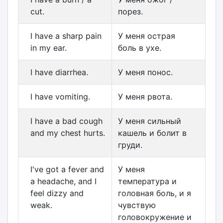
cut.
порез.
I have a sharp pain
У меня острая
in my ear.
боль в ухе.
I have diarrhea.
У меня понос.
I have vomiting.
У меня рвота.
I have a bad cough
У меня сильный
and my chest hurts.
кашель и болит в
груди.
I've got a fever and
У меня
a headache, and I
температура и
feel dizzy and
головная боль, и я
weak.
чувствую
головокружение и