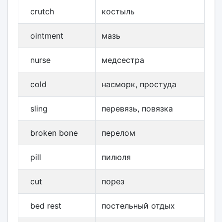
crutch
костыль
ointment
мазь
nurse
медсестра
cold
насморк, простуда
sling
перевязь, повязка
broken bone
перелом
pill
пилюля
cut
порез
bed rest
постельный отдых