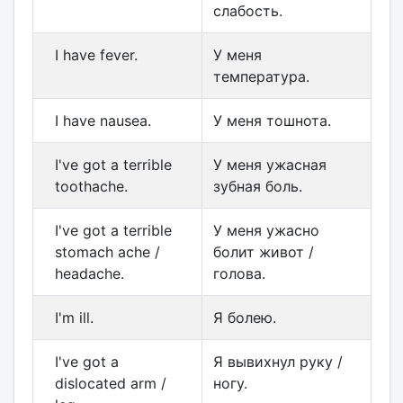
слабость.
I have fever.
У меня
температура.
I have nausea.
У меня тошнота.
I've got a terrible
У меня ужасная
toothache.
зубная боль.
I've got a terrible
У меня ужасно
stomach ache /
болит живот /
headache.
голова.
I'm ill.
Я болею.
I've got a
Я вывихнул руку /
dislocated arm /
ногу.