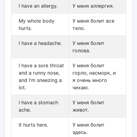
I have an allergy.
У меня аллергия.
My whole body
У меня болит все
hurts.
тело.
I have a headache.
У меня болит
голова.
I have a sore throat
У меня болит
and a runny nose,
горло, насморк, и
and I'm sneezing a
я очень много
lot.
чихаю.
I have a stomach
У меня болит
ache.
живот.
It hurts here.
У меня болит
здесь.