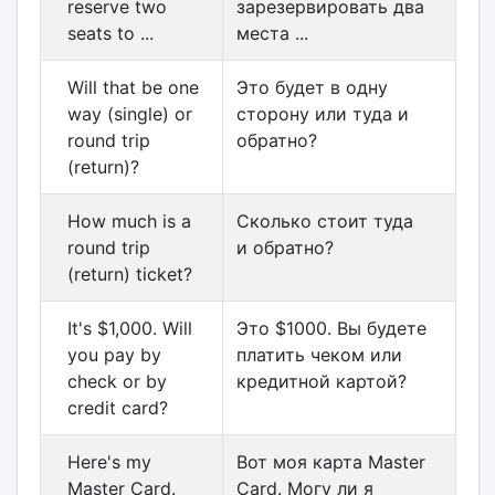
reserve two
зарезервировать два
seats to ...
места ...
Will that be one
Это будет в одну
way (single) or
сторону или туда и
round trip
обратно?
(return)?
How much is a
Сколько стоит туда
round trip
и обратно?
(return) ticket?
It's $1,000. Will
Это $1000. Вы будете
you pay by
платить чеком или
check or by
кредитной картой?
credit card?
Here's my
Вот моя карта Master
Master Card.
Card. Могу ли я