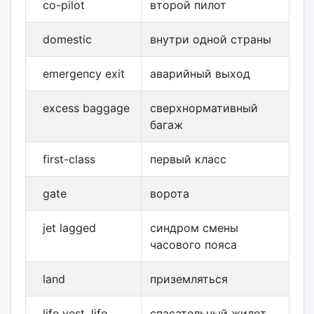
co-pilot
второй пилот
domestic
внутри одной страны
emergency exit
аварийный выход
excess baggage
сверхнормативный
багаж
first-class
первый класс
gate
ворота
jet lagged
синдром смены
часового пояса
land
приземляться
life vest, life
спасательный жилет