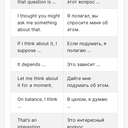
that question is …
этот вопрос ...
I thought you might
Я полагал, вы
ask me something
спросите меня об
about that.
этом.
If I think about it, I
Если подумать, я
suppose …
полагаю ...
It depends …
Это зависит ...
Let me think about
Дайте мне
it for a moment.
подумать об этом.
On balance, I think
В целом, я думаю
…
...
That’s an
Это интересный
interesting
вопрос.