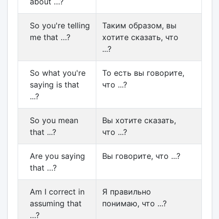
about …?
So you're telling
Таким образом, вы
me that …?
хотите сказать, что
...?
So what you're
То есть вы говорите,
saying is that
что ...?
...?
So you mean
Вы хотите сказать,
that ...?
что ...?
Are you saying
Вы говорите, что ...?
that …?
Am I correct in
Я правильно
assuming that
понимаю, что ...?
…?