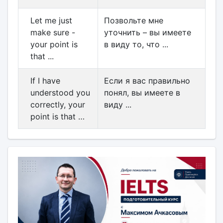
Let me just
Позвольте мне
make sure -
уточнить – вы имеете
your point is
в виду то, что ...
that ...
If I have
Если я вас правильно
understood you
понял, вы имеете в
correctly, your
виду ...
point is that …