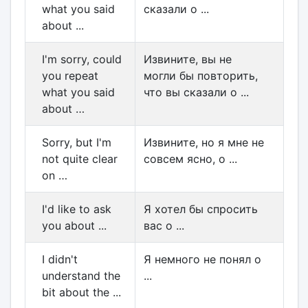
what you said
сказали о ...
about ...
I'm sorry, could
Извините, вы не
you repeat
могли бы повторить,
what you said
что вы сказали о ...
about …
Sorry, but I'm
Извините, но я мне не
not quite clear
совсем ясно, о ...
on …
I'd like to ask
Я хотел бы спросить
you about ...
вас о ...
I didn't
Я немного не понял о
understand the
...
bit about the ...