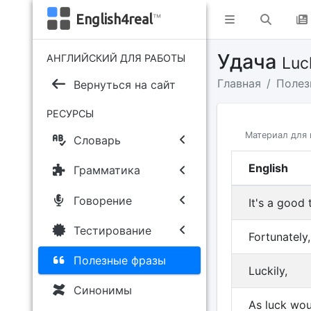
English4real
™
Удача
АНГЛИЙСКИЙ ДЛЯ РАБОТЫ
Luc
Главная
Полез
Вернуться на сайт
РЕСУРСЫ
Материал для 
Словарь
English
Грамматика
Говорение
It's a good t
Тестирование
Fortunately,
Полезные фразы
Luckily,
Синонимы
As luck woul