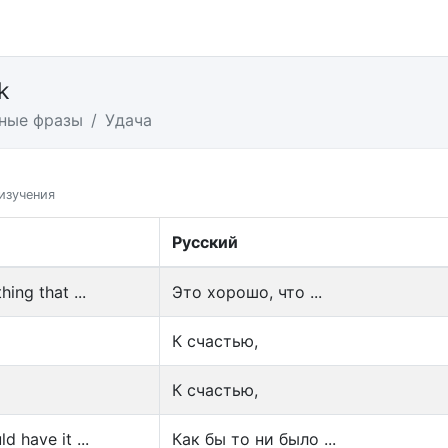
k
ные фразы
Удача
изучения
Русский
hing that ...
Это хорошо, что ...
К счастью,
К счастью,
d have it ...
Как бы то ни было ...