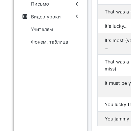
Письмо
That was a 
Видео уроки
It's lucky...
Учителям
It's most (v
Фонем. таблица
...
That was a 
miss).
It must be 
You lucky t
You jammy 