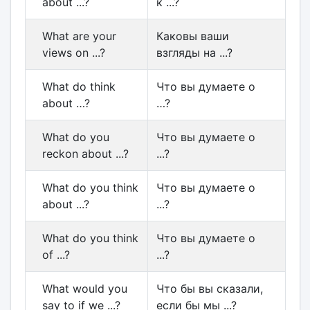
about ...?
к ...?
What are your
Каковы ваши
views on ...?
взгляды на ...?
What do think
Что вы думаете о
about …?
…?
What do you
Что вы думаете о
reckon about ...?
...?
What do you think
Что вы думаете о
about ...?
...?
What do you think
Что вы думаете о
of ...?
...?
What would you
Что бы вы сказали,
say to if we ...?
если бы мы ...?