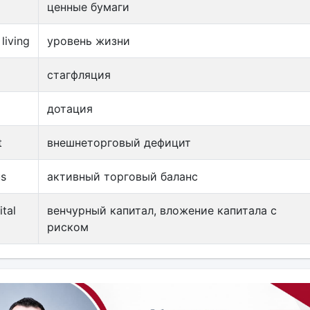
ценные бумаги
living
уровень жизни
стагфляция
дотация
t
внешнеторговый дефицит
us
активный торговый баланс
tal
венчурный капитал, вложение капитала с
риском