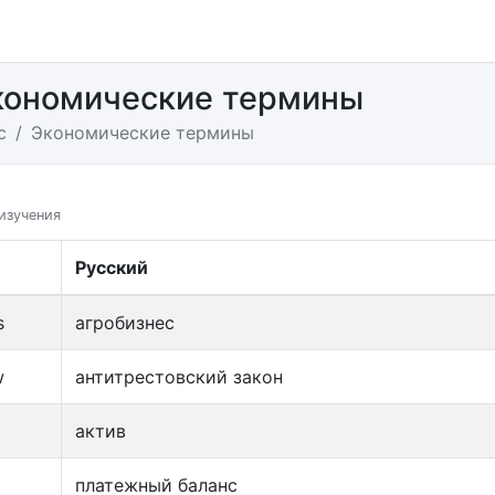
кономические термины
с
Экономические термины
изучения
Русский
s
агробизнес
w
антитрестовский закон
актив
платежный баланс