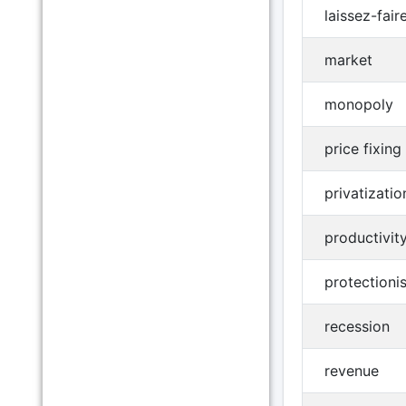
laissez-fair
market
monopoly
price fixing
privatizatio
productivit
protectioni
recession
revenue