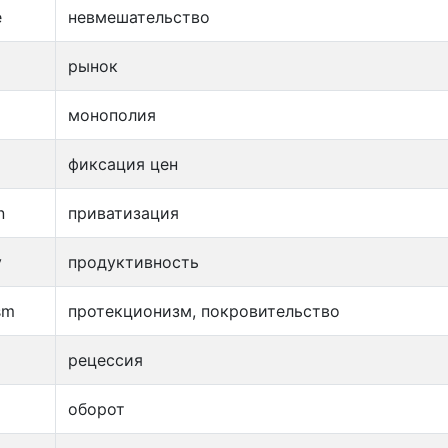
e
невмешательство
рынок
монополия
фиксация цен
n
приватизация
y
продуктивность
sm
протекционизм, покровительство
рецессия
оборот