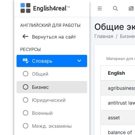
English4real
™
Общие э
АНГЛИЙСКИЙ ДЛЯ РАБОТЫ
Главная
Бизне
Вернуться на сайт
РЕСУРСЫ
Материал для 
Словарь
English
Общий
Бизнес
agribusines
Юридический
antitrust la
Военный
asset
Межд. экзамены
balance of