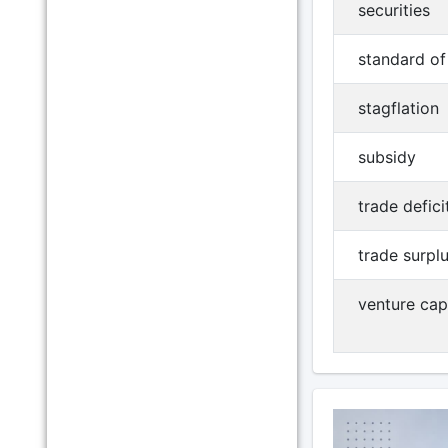
securities
standard of 
stagflation
subsidy
trade defici
trade surpl
venture capi