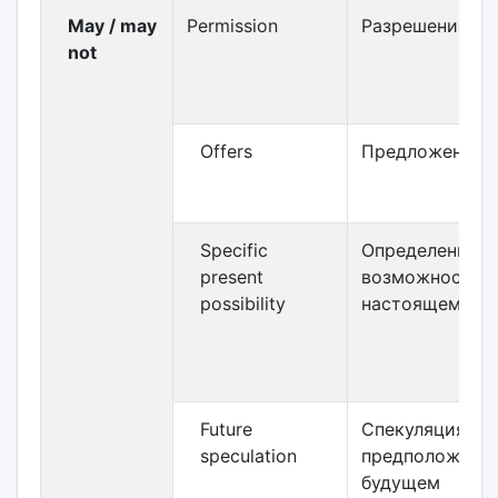
May / may
Permission
Разрешение
not
Offers
Предложение
Specific
Определенная
present
возможность в
possibility
настоящем
Future
Спекуляция /
speculation
предположение
будущем