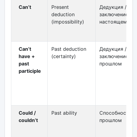
Can’t
Present
Дедукция /
deduction
заключение в
(impossibility)
настоящем
Can’t
Past deduction
Дедукция /
have +
(certainty)
заключение в
past
прошлом
participle
Could /
Past ability
Способность в
couldn’t
прошлом