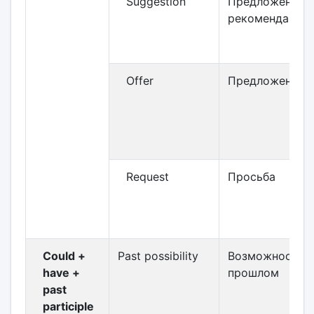
Suggestion
Предложение /
рекомендация
Offer
Предложение
Request
Просьба
Could +
Past possibility
Возможность в
have +
прошлом
past
participle