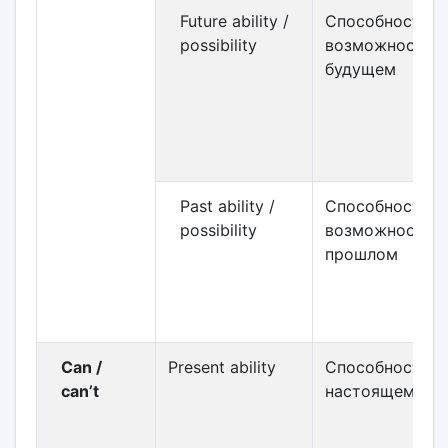
Future ability /
Способность /
possibility
возможность в
будущем
Past ability /
Способность /
possibility
возможность в
прошлом
Can /
Present ability
Способность в
can’t
настоящем