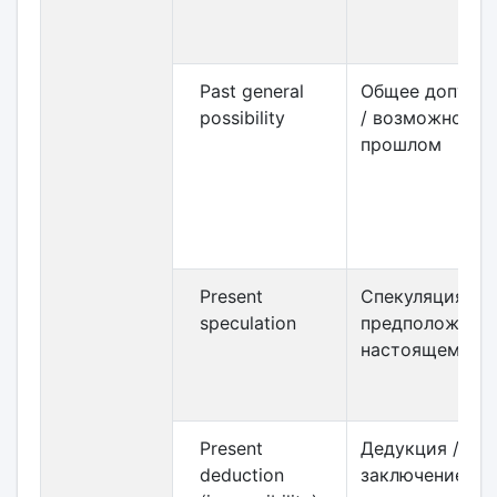
Past general
Общее допуще
possibility
/ возможность
прошлом
Present
Спекуляция /
speculation
предположение
настоящем
Present
Дедукция /
deduction
заключение в