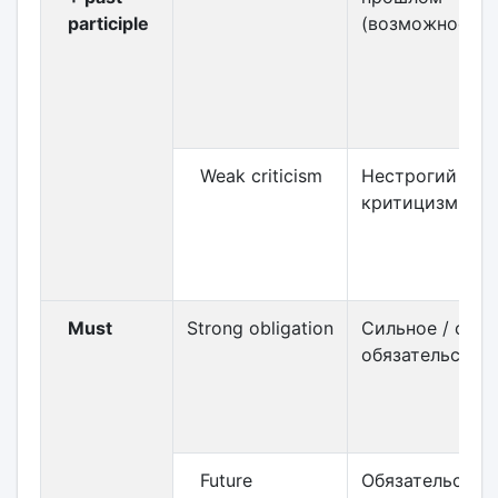
participle
(возможность)
Weak criticism
Нестрогий
критицизм
Must
Strong obligation
Сильное / стро
обязательство
Future
Обязательство