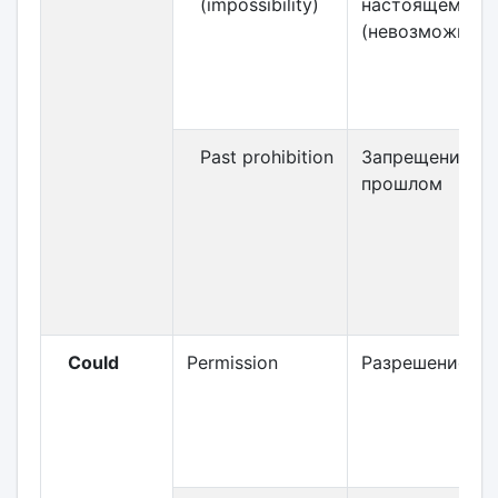
(impossibility)
настоящем
(невозможност
Past prohibition
Запрещение в
прошлом
Could
Permission
Разрешение