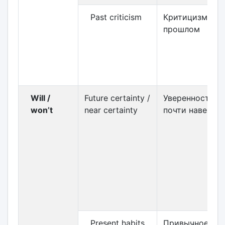
Past criticism
Критицизм в
прошлом
Will /
Future certainty /
Уверенность /
won’t
near certainty
почти наверня
Present habits
Привычное