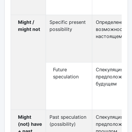
Might /
Specific present
Определенная
might not
possibility
возможность в
настоящем
Future
Спекуляция /
speculation
предположение
будущем
Might
Past speculation
Спекуляция /
(not) have
(possibility)
предположение
+ past
прошлом