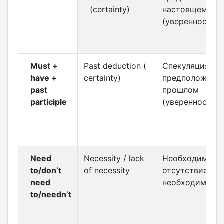
(certainty)
настоящем
(уверенность)
Must +
Past deduction (
Спекуляция /
have +
certainty)
предположение
past
прошлом
participle
(уверенность)
Need
Necessity / lack
Необходимость
to/don’t
of necessity
отсутствие
need
необходимост
to/needn’t