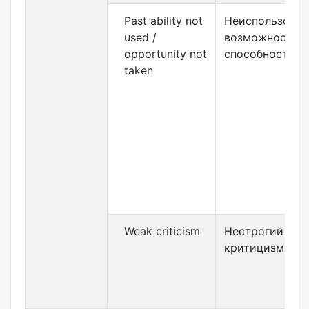
Past ability not
Неиспользован
used /
возможность /
opportunity not
способность
taken
Weak criticism
Нестрогий
критицизм