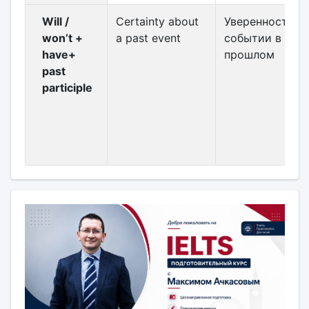
Will /
Certainty about
Уверенность о
won’t +
a past event
событии в
have+
прошлом
past
participle