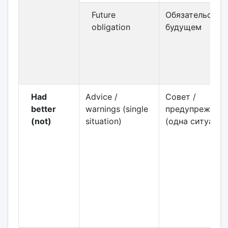
Future
Обязательство
obligation
будущем
Had
Advice /
Совет /
better
warnings (single
предупрежден
(not)
situation)
(одна ситуация