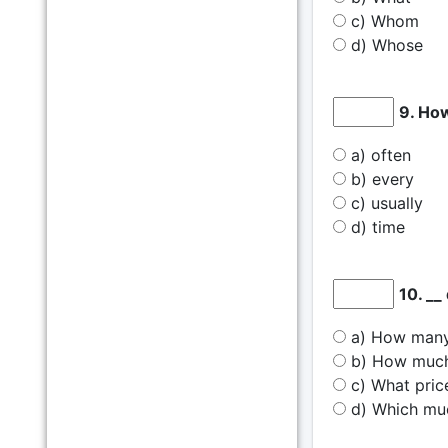
c) Whom
d) Whose
9. How
a) often
b) every
c) usually
d) time
10. __
a) How man
b) How muc
c) What pric
d) Which mu