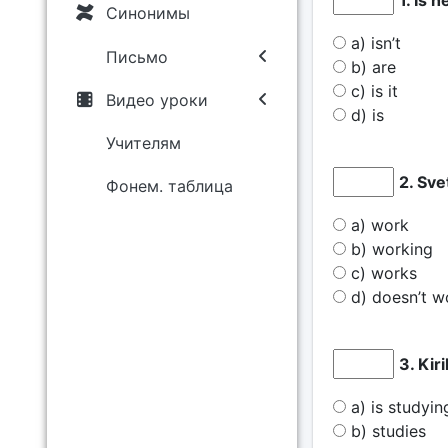
1. Is 
Синонимы
a) isn’t
Письмо
b) are
c) is it
Видео уроки
d) is
Учителям
2. Sve
Фонем. таблица
a) work
b) working
c) works
d) doesn’t w
3. Kir
a) is studyin
b) studies