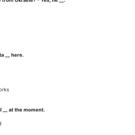
he from Ukraine? - Yes, he __.
ta __ here.
orks
ill __ at the moment.
g