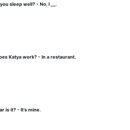
 you sleep well? - No, I __.
does Katya work? - In a restaurant.
ar is it? - It’s mine.