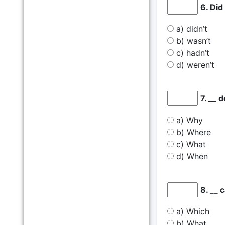
6. Did
a) didn’t
b) wasn’t
c) hadn’t
d) weren’t
7. __ 
a) Why
b) Where
c) What
d) When
8. __ c
a) Which
b) What