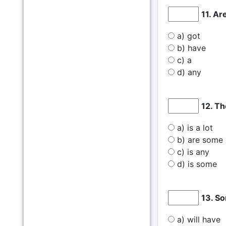
11. Ar
a) got
b) have
c) a
d) any
12. Th
a) is a lot
b) are some
c) is any
d) is some
13. So
a) will have