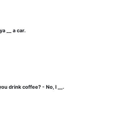
ya __ a car.
you drink coffee? - No, I __.