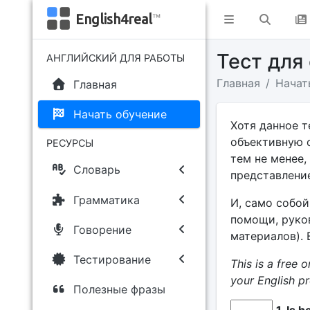
English4real
™
Тест для
АНГЛИЙСКИЙ ДЛЯ РАБОТЫ
Главная
Начат
Главная
Начать обучение
Хотя данное 
объективную 
РЕСУРСЫ
тем не менее
Словарь
представление
Грамматика
И, само собой
помощи, руко
Говорение
материалов). 
Тестирование
This is a free 
your English pr
Полезные фразы