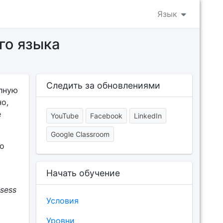
Язык
го языка
Следить за обновлениями
лную
о,
е
YouTube
Facebook
LinkedIn
Google Classroom
бо
Начать обучение
ssess
Условия
Уровни