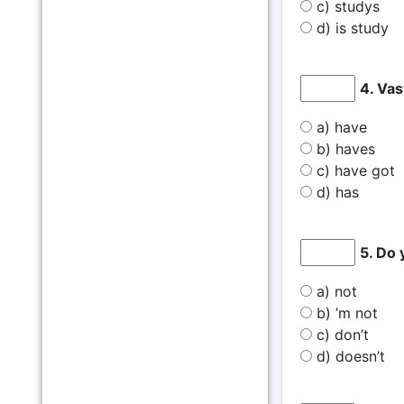
c) studys
d) is study
4. Vas
a) have
b) haves
c) have got
d) has
5. Do 
a) not
b) ’m not
c) don’t
d) doesn’t