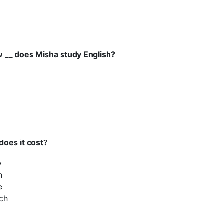
 __ does Misha study English?
 does it cost?
y
h
e
ch