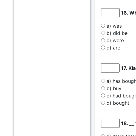
16. W
a) was
b) did be
c) were
d) are
17. Kl
a) has bough
b) buy
c) had boug
d) bought
18. __