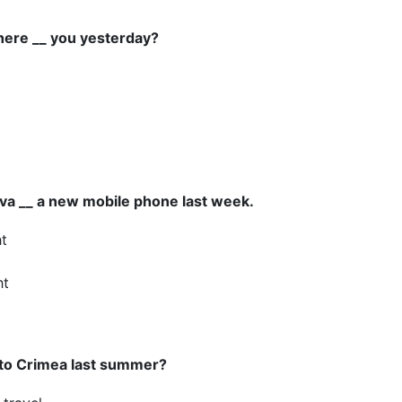
here __ you yesterday?
ava __ a new mobile phone last week.
t
ht
 to Crimea last summer?