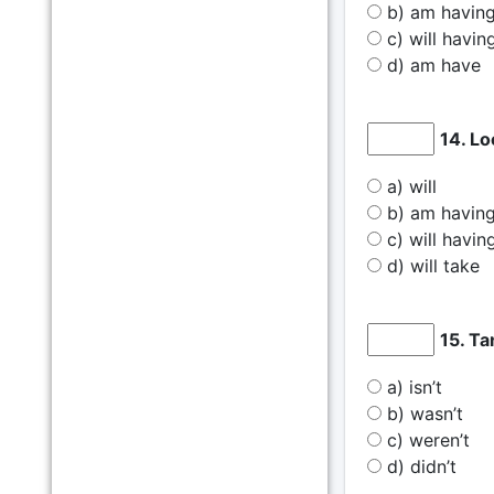
b) am havin
c) will havin
d) am have
14. Lo
a) will
b) am havin
c) will havin
d) will take
15. T
a) isn’t
b) wasn’t
c) weren’t
d) didn’t