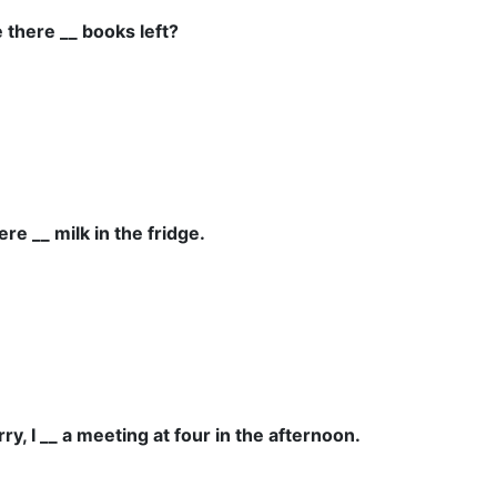
e there __ books left?
ere __ milk in the fridge.
rry, I __ a meeting at four in the afternoon.