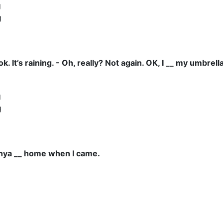
g
g
ok. It’s raining. - Oh, really? Not again. OK, I __ my umbrella
g
g
anya __ home when I came.