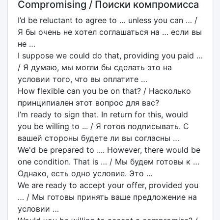
Compromising / Поиски компромисса
I’d be reluctant to agree to … unless you can … /
Я бы очень не хотел соглашаться на … если вы
не …
I suppose we could do that, providing you paid …
/ Я думаю, мы могли бы сделать это на
условии того, что вы оплатите …
How flexible can you be on that? / Насколько
принципиален этот вопрос для вас?
I’m ready to sign that. In return for this, would
you be willing to ... / Я готов подписывать. С
вашей стороны будете ли вы согласны …
We'd be prepared to .... However, there would be
one condition. That is … / Мы будем готовы к …
Однако, есть одно условие. Это …
We are ready to accept your offer, provided you
… / Мы готовы принять ваше предложение на
условии …