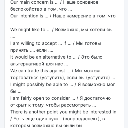
Our main concern is … / Наше основное
беспокойство в том, что …
Our intention is … / Наше намерение в том, что
…
We might like to … / Возможно, мы хотели бы
….
I am willing to accept … if … / Мы готовы
принять …. если ….
It would be an alternative to … / Это было
альтернативой для нас …
We can trade this against … / Мы можем
торговаться (уступить), если вы (уступите) …
I might possibly be able to … / Я возможно мог
бы …
I am fairly open to consider … / Я достаточно
открыт к тому, чтобы рассмотреть …
There is another point you might be interested in
/ Есть еще один пункт (вопрос/аспект), в
котором возможно вы были бы