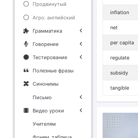
Продвинутый
inflation
Агро. английский
net
Грамматика
per capita
Говорение
Тестирование
regulate
Полезные фразы
subsidy
Синонимы
tangible
Письмо
Видео уроки
Учителям
Фонем. таблица