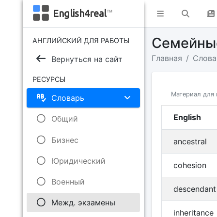
English4real
™
Семейны
АНГЛИЙСКИЙ ДЛЯ РАБОТЫ
Главная
Слова
Вернуться на сайт
РЕСУРСЫ
Материал для 
Словарь
English
Общий
Бизнес
ancestral
Юридический
cohesion
Военный
descendant
Межд. экзамены
inheritance