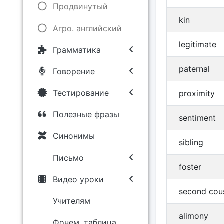
Продвинутый
kin
Агро. английский
legitimate
Грамматика
paternal
Говорение
Тестирование
proximity
Полезные фразы
sentiment
Синонимы
sibling
Письмо
foster
Видео уроки
second cou
Учителям
alimony
Фонем. таблица