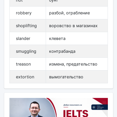
riot
бунт
robbery
разбой, ограбление
shoplifting
воровство в магазинах
slander
клевета
smuggling
контрабанда
treason
измена, предательство
extortion
вымогательство