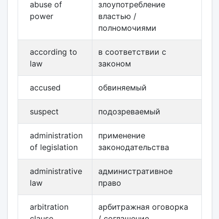
abuse of
злоупотребление
power
властью /
полномочиями
according to
в соответствии с
law
законом
accused
обвиняемый
suspect
подозреваемый
administration
применение
of legislation
законодательства
administrative
административное
law
право
arbitration
арбитражная оговорка
clause
/ соглашение