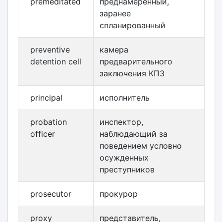
premeditated
преднамеренный,
заранее
спланированный
preventive
камера
detention cell
предварительного
заключения КПЗ
principal
исполнитель
probation
инспектор,
officer
наблюдающий за
поведением условно
осужденных
преступников
prosecutor
прокурор
proxy
представитель,