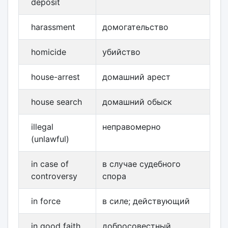
deposit
harassment
домогательство
homicide
убийство
house-arrest
домашний арест
house search
домашний обыск
illegal
неправомерно
(unlawful)
in case of
в случае судебного
controversy
спора
in force
в силе; действующий
in good faith
добросовестный