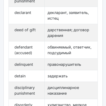
punishment
declarant
декларант, заявитель,
истец
deed of gift
дарственная; договор
дарения
defendant
обвиняемый, ответчик,
(accused)
подсудимый
delinquent
правонарушитель
detain
задержать
disciplinary
дисциплинарное
punishment
наказание
disorderly
хулиганство, мелкое