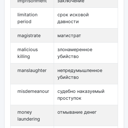
imprisonment
заключение
limitation
срок исковой
period
давности
magistrate
магистрат
malicious
злонамеренное
killing
убийство
manslaughter
непредумышленное
убийство
misdemeanour
судебно наказуемый
проступок
money
отмывание денег
laundering