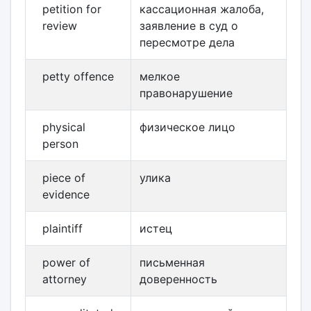
petition for
кассационная жалоба,
review
заявление в суд о
пересмотре дела
petty offence
мелкое
правонарушение
physical
физическое лицо
person
piece of
улика
evidence
plaintiff
истец
power of
письменная
attorney
доверенность