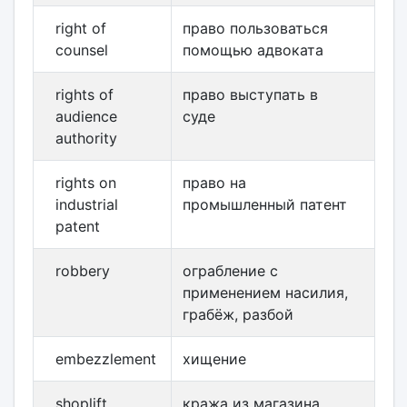
right of
право пользоваться
counsel
помощью адвоката
rights of
право выступать в
audience
суде
authority
rights on
право на
industrial
промышленный патент
patent
robbery
ограбление с
применением насилия,
грабёж, разбой
embezzlement
хищение
shoplift
кража из магазина