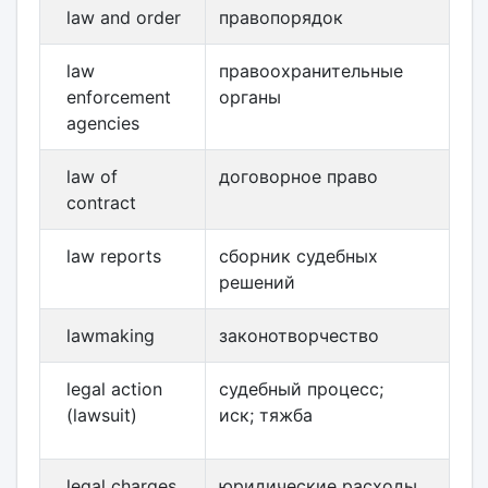
law and order
правопорядок
law
правоохранительные
enforcement
органы
agencies
law of
договорное право
contract
law reports
сборник судебных
решений
lawmaking
законотворчество
legal action
судебный процесс;
(lawsuit)
иск; тяжба
legal charges
юридические расходы