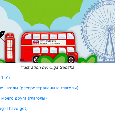
Illustration by: Olga Gadzha
"be")
ле школы (распространенные глаголы)
моего друга (глаголы)
g (I have got)