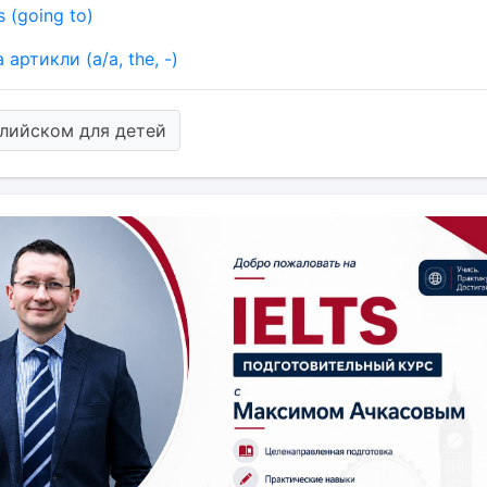
s (going to)
артикли (a/a, the, -)
глийском для детей