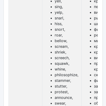
yell,
кричат
sing,
петь,
yelp,
визжа
snarl,
рычат
hiss,
шипет
snort,
фырка
roar,
реветь
bellow,
мычат
scream,
кричат
shriek,
кричат
screech,
визжа
squawk,
пронз
whine,
крик,
philosophize,
скулит
stammer,
филос
stutter,
заикат
protest,
заикат
announce,
проте
swear,
объявл