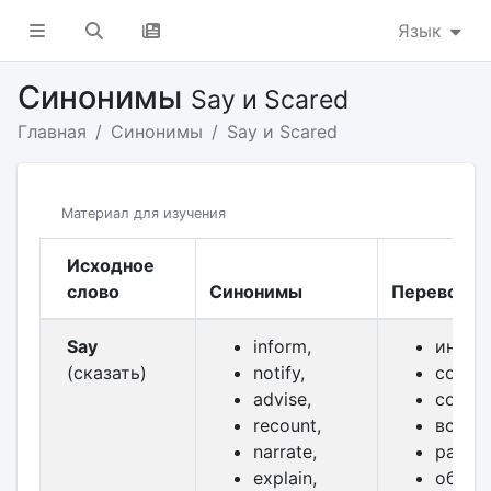
Язык
Синонимы
Say и Scared
Главная
Синонимы
Say и Scared
Материал для изучения
Исходное
слово
Синонимы
Перевод
Say
inform,
инфор
(сказать)
notify,
сообщ
advise,
совет
recount,
вспом
narrate,
расск
explain,
объясн