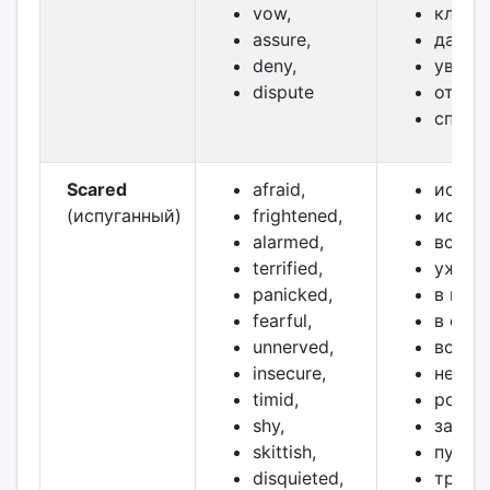
vow,
клясть
assure,
давать
deny,
уверят
dispute
отриц
спори
Scared
afraid,
испуг
(испуганный)
frightened,
испуг
alarmed,
встре
terrified,
ужасн
panicked,
в пани
fearful,
в стра
unnerved,
встре
insecure,
небез
timid,
робки
shy,
засте
skittish,
пугли
disquieted,
трево