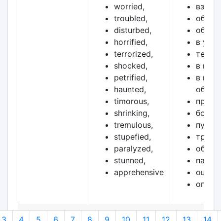
worried,
взвол
troubled,
обесп
disturbed,
обесп
horrified,
в ужас
terrorized,
терро
shocked,
в шоке
petrified,
в шоке
haunted,
обезд
timorous,
пресл
shrinking,
боязл
tremulous,
пугли
stupefied,
трепе
paralyzed,
обомл
stunned,
парал
apprehensive
ошело
опаса
3
4
5
6
7
8
9
10
11
12
13
14