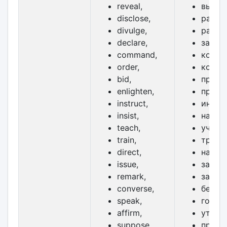
reveal,
выявл
disclose,
раскр
divulge,
разгла
declare,
заявля
command,
коман
order,
коман
bid,
предла
enlighten,
просв
instruct,
инстр
insist,
настаи
teach,
учить,
train,
трени
direct,
направ
issue,
запра
remark,
замеча
converse,
бесед
speak,
говори
affirm,
утвер
suppose,
предп