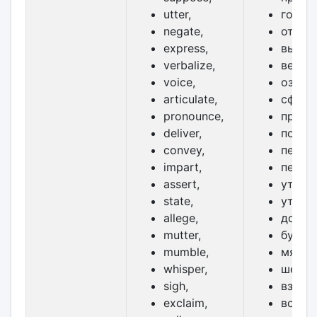
utter,
говори
negate,
отриц
express,
выраж
verbalize,
верба
voice,
озвучи
articulate,
сформ
pronounce,
произ
deliver,
поста
convey,
переда
impart,
переда
assert,
утвер
state,
утвер
allege,
допус
mutter,
бурчат
mumble,
мямли
whisper,
шепта
sigh,
вздох
exclaim,
воскл