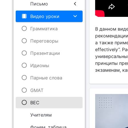
Письмо
Видео уроки
Грамматика
В данном вид
рекомендации 
Переговоры
а также приме
effectively”.
Презентации
универсальным
принципы преп
Идиомы
экзаменам, как
Парные слова
GMAT
BEC
Учителям
Фонем. таблица