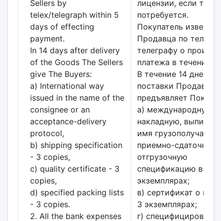
Sellers by
лицензии, если тако
telex/telegraph within 5
потребуется.
days of effecting
Покупатель извещае
payment.
Продавца по телексу
In 14 days after delivery
телеграфу о произве
of the Goods The Sellers
платежа в течение 5 
give The Buyers:
В течение 14 дней по
a) International way
поставки Продавец
issued in the name of the
предъявляет Покупа
consignee or an
а) международную
acceptance-delivery
накладную, выписан
protocol,
имя грузополучателя
b) shipping specification
приемно-сдаточный а
- 3 copies,
отгрузочную
c) quality certificate - 3
спецификацию в 3
copies,
экземплярах;
d) specified packing lists
в) сертификат о каче
- 3 copies.
3 экземплярах;
2. All the bank expenses
г) специфицированн