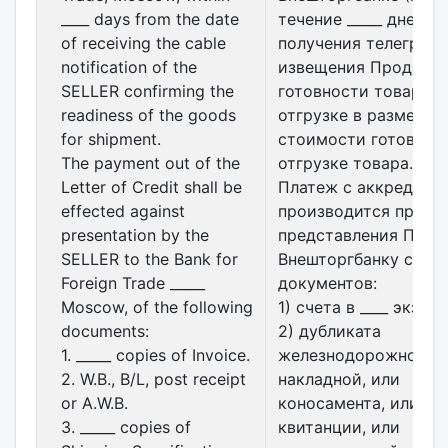
____ days from the date
течение _____ дней с
of receiving the cable
получения телеграфн
notification of the
извещения Продавца
SELLER confirming the
готовности товара к
readiness of the goods
отгрузке в размере 
for shipment.
стоимости готового 
The payment out of the
отгрузке товара.
Letter of Credit shall be
Платеж с аккредити
effected against
производится проти
presentation by the
представления Прод
SELLER to the Bank for
Внешторгбанку сле
Foreign Trade _____
документов:
Moscow, of the following
1) счета в ____ экзем
documents:
2) дубликата
1. _____ copies of Invoice.
железнодорожной
2. W.B., B/L, post receipt
накладной, или
or A.W.B.
коносамента, или по
3. _____ copies of
квитанции, или