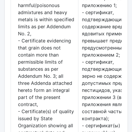
harmful/poisonous
приложению 1;
admixtures and heavy
- сертификат,
metals is within specified
подтверждающий, ч
limits as per Addendum
содержание вредных
No. 2,
ядовитых примесей 
- Certificate evidencing
превышает пределов
that grain does not
предусмотренных
contain more than
приложением 2;
permissible limits of
- сертификат,
substances as per
подтверждающий, ч
Addendum No. 3; all
зерно не содержит 
three Addenda attached
допустимых предело
hereto form an integral
пестицидов, указанн
part of the present
приложении 3 (все т
contract,
приложения являютс
- Certificate(s) of quality
составной частью
issued by State
контракта);
Organization showing all
- сертификат(ы) каче