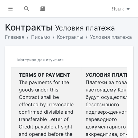
Язык
Контракты
Условия платежа
Главная
Письмо
Контракты
Условия платежа
Материал для изучения
TERMS OF PAYMENT
УСЛОВИЯ ПЛАТЕЖА
The payments for the
Платежи за товары 
goods under this
настоящему Контрак
Contract shall be
будут осуществлятьс
effected by irrevocable
безотзывного
confirmed divisible and
подтвержденного
transferable Letter of
переводного
Credit payable at sight
документарного
and opened before the
аккредитива, открыт