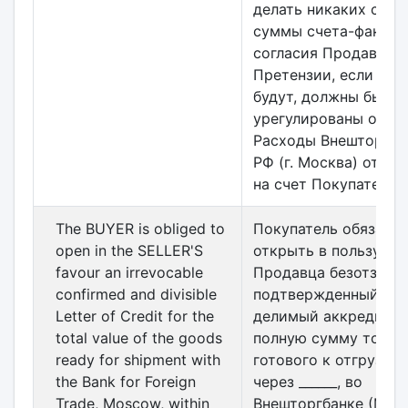
делать никаких скид
суммы счета-фактур
согласия Продавца.
Претензии, если так
будут, должны быть
урегулированы отдел
Расходы Внешторгба
РФ (г. Москва) относ
на счет Покупателя.
The BUYER is obliged to
Покупатель обязан
open in the SELLER'S
открыть в пользу
favour an irrevocable
Продавца безотзывн
confirmed and divisible
подтвержденный и
Letter of Credit for the
делимый аккредитив
total value of the goods
полную сумму товар
ready for shipment with
готового к отгрузке в
the Bank for Foreign
через ______, во
Trade, Moscow, within
Внешторгбанке (Моск