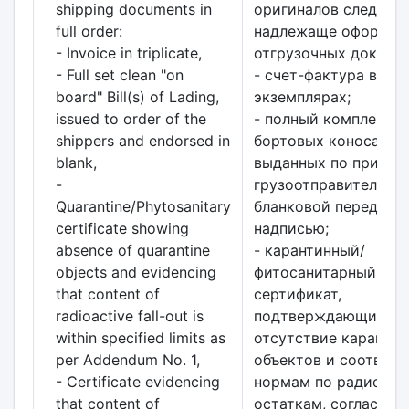
shipping documents in
оригиналов следую
full order:
надлежаще оформле
- Invoice in triplicate,
отгрузочных докумен
- Full set clean "on
- счет-фактура в 3
board" Bill(s) of Lading,
экземплярах;
issued to order of the
- полный комплект ч
shippers and endorsed in
бортовых коносамен
blank,
выданных по приказ
-
грузоотправителей с
Quarantine/Phytosanitary
бланковой передато
certificate showing
надписью;
absence of quarantine
- карантинный/
objects and evidencing
фитосанитарный
that content of
сертификат,
radioactive fall-out is
подтверждающий
within specified limits as
отсутствие каранти
per Addendum No. 1,
объектов и соответс
- Certificate evidencing
нормам по радиоак
that content of
остаткам, согласно