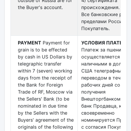
outside of Russia are for
4) сертификата
the Buyer's account.
происхождения.
Все банковские расх
пределами России н
Покупатель.
PAYMENT
Payment for
УСЛОВИЯ ПЛАТЕЖА
grain is to be effected
Платеж за пшеницу
by cash in US Dollars by
осуществляется
telegraphic transfer
наличными в доллар
within 7 (seven) working
США телеграфным
days from the receipt of
переводом в течение
the Bank for Foreign
рабочих дней со дня
Trade of RF, Moscow via
получения
the Sellers' Bank (to be
Внешторгбанком РФ 
nominated in due time
банк Продавца, кот
by the Sellers with the
своевременно
Buyers' agreement of the
номинируется Прод
originals of the following
с согласия Покупател