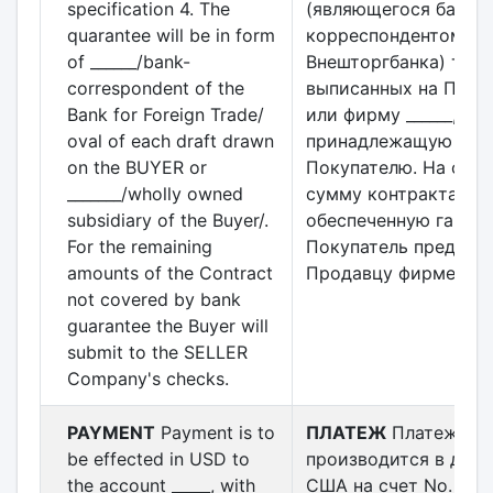
specification 4. The
(являющегося банко
quarantee will be in form
корреспондентом
of ______/bank-
Внешторгбанка) трат
correspondent of the
выписанных на Поку
Bank for Foreign Trade/
или фирму ______,
oval of each draft drawn
принадлежащую
on the BUYER or
Покупателю. На ост
_______/wholly owned
сумму контракта, не
subsidiary of the Buyer/.
обеспеченную гарант
For the remaining
Покупатель предост
amounts of the Contract
Продавцу фирменные
not covered by bank
guarantee the Buyer will
submit to the SELLER
Company's checks.
PAYMENT
Payment is to
ПЛАТЕЖ
Платеж
be effected in USD to
производится в долл
the account _____, with
США на счет No. ____