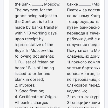
the Bank ______, Moscow.
банке _______ (Москва
The payment for the
Платеж за поставля
goods being subject to
по данному Контракт
the Contract is to be
товар осуществляет
made by banks transfer
путем банковского
within 10 working days
перевода в течение 
upon receipt by
рабочих дней с даты
representative of the
получения представ
Buyer In Moscow the
Покупателя в Москв
following documents:
следующих документ
1. Full set of "clean on
1) полного комплект
board" Bills of Lading
чистых бортовых
issued to order and
коносаментов, выпи
blank in dorsed;
по требованию, с
2. Invoices;
бланковой передато
3. Specification;
надписью;
4. Certificate of Origin.
2) счета-фактуры;
All bank's charges
3) спецификации;