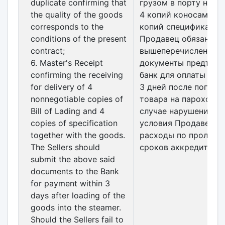
duplicate confirming that
грузом в порту назн
the quality of the goods
4 копий коносамента
corresponds to the
копий спецификаций
conditions of the present
Продавец обязан
contract;
вышеперечисленные
6. Master's Receipt
документы предъяви
confirming the receiving
банк для оплаты в т
for delivery of 4
3 дней после погруз
nonnegotiable copies of
товара на пароход. В
Bill of Lading and 4
случае нарушения да
copies of specification
условия Продавец н
together with the goods.
расходы по пролонг
The Sellers should
сроков аккредитива.
submit the above said
documents to the Bank
for payment within 3
days after loading of the
goods into the steamer.
Should the Sellers fail to