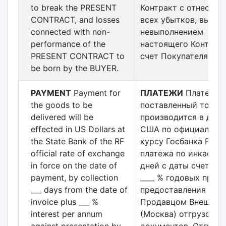
to break the PRESENT
Контракт с отнесени
CONTRACT, and losses
всех убытков, вызва
connected with non-
невыполнением
performance of the
настоящего Контракт
PRESENT CONTRACT to
счет Покупателя.
be born by the BUYER.
PAYMENT
Payment for
ПЛАТЕЖИ
Платеж з
the goods to be
поставленный товар
delivered will be
производится в долл
effected in US Dollars at
США по официально
the State Bank of the RF
курсу Госбанка РФ н
official rate of exchange
платежа по инкассо _
in force on the date of
дней с даты счета п
payment, by collection
____ % годовых проти
___ days from the date of
предоставления
invoice plus ___ %
Продавцом Внештор
interest per annum
(Москва) отгрузочны