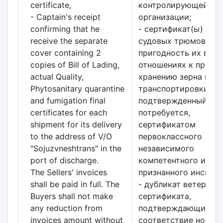
certificate,
контролирующей
- Captain's receipt
организации;
confirming that he
- сертификат(ы) осм
receive the separate
судовых трюмов на
cover containing 2
пригодность их во в
copies of Bill of Lading,
отношениях к приня
actual Quality,
хранению зерна на в
Phytosanitary quarantine
транспортировки,
and fumigation final
подтвержденный, ес
certificates for each
потребуется,
shipment for its delivery
сертификатом
to the address of V/O
первоклассного
"Sojuzvneshtrans" in the
независимого
port of discharge.
компетентного и
The Sellers' invoices
признанного инспект
shall be paid in full. The
- дубликат ветерина
Buyers shall not make
сертификата,
any reduction from
подтверждающий
invoices amount without
соответствие норма