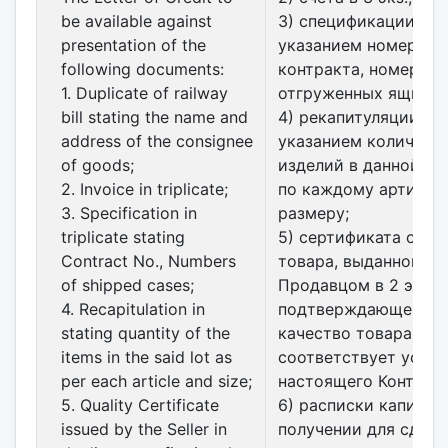
be available against
3) спецификации в 3 
presentation of the
указанием номера
following documents:
контракта, номеров
1. Duplicate of railway
отгруженных ящиков
bill stating the name and
4) рекапитуляции с
address of the consignee
указанием количест
of goods;
изделий в данной па
2. Invoice in triplicate;
по каждому артикулу
3. Specification in
размеру;
triplicate stating
5) сертификата о ка
Contract No., Numbers
товара, выданного
of shipped cases;
Продавцом в 2 экз.,
4. Recapitulation in
подтверждающего, ч
stating quantity of the
качество товара
items in the said lot as
соответствует усло
per each article and size;
настоящего Контракт
5. Quality Certificate
6) расписки капитана
issued by the Seller in
получении для сдачи