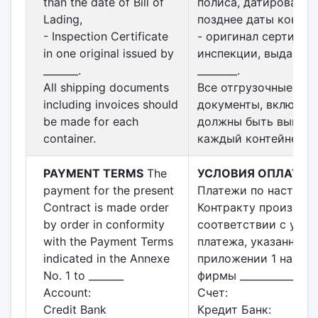
than the date of Bill of
полиса, датированно
Lading,
позднее даты коноса
- Inspection Certificate
- оригинал сертифик
in one original issued by
инспекции, выданны
_______.
________.
All shipping documents
Все отгрузочные
including invoices should
документы, включая 
be made for each
должны быть выписа
container.
каждый контейнер.
PAYMENT TERMS
The
УСЛОВИЯ ОПЛАТЫ
payment for the present
Платежи по настоящ
Contract is made order
Контракту производя
by order in conformity
соответствии с усл
with the Payment Terms
платежа, указанными
indicated in the Annexe
приложении 1 на сче
No. 1 to _______
фирмы ____________
Account:
Счет:
Credit Bank
Кредит Банк: