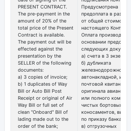
PRESENT CONTRACT.
Предусмотрена
The pre-payment in the
предоплата в разме
amount of 20% of the
от общей стоимости
total price of the Present
настоящего Контракт
Contract is available.
Оплата производится
The payment out will be
основании предоста
effected against the
следующих документ
presentation by the
а) счета в 3 экземпл
SELLER of the following
б) дубликата
documents:
железнодорожной, и
a) 3 copies of invoice;
автонакладной, или
b) 1 duplicates of Way
почтовой квитанции,
Bill or Auto Bill Post
оригинала авианакла
Receipt or original of Air
или полного комплек
Way Bill or full set of
чистых бортовых
clean "Onboard" Bill of
коносаментов, выпи
lading made out to the
по приказу банка;
order of the bank;
в) отгрузочных