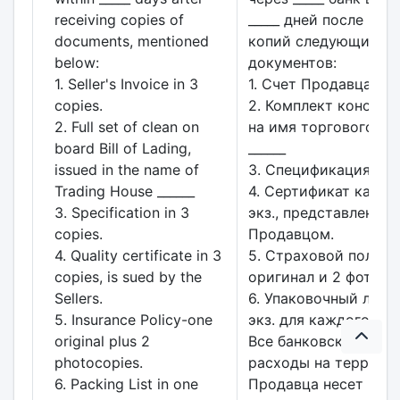
receiving copies of
_____ дней после пол
documents, mentioned
копий следующих
below:
документов:
1. Seller's Invoice in 3
1. Счет Продавца в 3 
copies.
2. Комплект коносам
2. Full set of clean on
на имя торгового до
board Bill of Lading,
______
issued in the name of
3. Спецификация в 3 
Trading House ______
4. Сертификат качест
3. Specification in 3
экз., представленны
copies.
Продавцом.
4. Quality certificate in 3
5. Страховой полис -
copies, is sued by the
оригинал и 2 фотоко
Sellers.
6. Упаковочный лист 
5. Insurance Policy-one
экз. для каждого ящи
original plus 2
Все банковские и др
photocopies.
расходы на террито
6. Packing List in one
Продавца несет Про