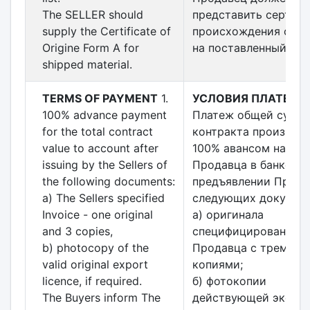
The SELLER should
представить сертиф
supply the Certificate of
происхождения фор
Origine Form A for
на поставленный мат
shipped material.
TERMS OF PAYMENT
1.
УСЛОВИЯ ПЛАТЕЖА
100% advance payment
Платеж общей сумм
for the total contract
контракта производ
value to account after
100% авансом на сче
issuing by the Sellers of
Продавца в банке ___
the following documents:
предъявлении Прод
a) The Sellers specified
следующих документ
Invoice - one original
а) оригинала
and 3 copies,
специфицированного
b) photocopy of the
Продавца с тремя
valid original export
копиями;
licence, if required.
б) фотокопии
The Buyers inform The
действующей экспо