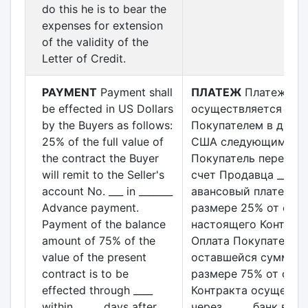
do this he is to bear the
expenses for extension
of the validity of the
Letter of Credit.
PAYMENT
Payment shall
ПЛАТЕЖ
Платеж
be effected in US Dollars
осуществляется
by the Buyers as follows:
Покупателем в долл
25% of the full value of
США следующим обр
the contract the Buyer
Покупатель переводи
will remit to the Seller's
счет Продавца _____ в
account No. ___ in _______
авансовый платеж в
Advance payment.
размере 25% от сум
Payment of the balance
настоящего Контракт
amount of 75% of the
Оплата Покупателем
value of the present
оставшейся суммы в
contract is to be
размере 75% от сто
effected through ____
Контракта осуществ
within _____ days after
через _____ банк в те