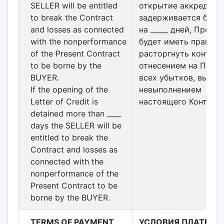
SELLER will be entitled
открытие аккредити
to break the Contract
задерживается боле
and losses as connected
на _____ дней, Прода
with the nonperformance
будет иметь право
of the Present Contract
расторгнуть контрак
to be borne by the
отнесением на Покуп
BUYER.
всех убытков, вызва
If the opening of the
невыполнением
Letter of Credit is
настоящего Контракт
detained more than ____
days the SELLER will be
entitled to break the
Contract and losses as
connected with the
nonperformance of the
Present Contract to be
borne by the BUYER.
TERMS OF PAYMENT
УСЛОВИЯ ПЛАТЕЖА