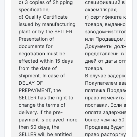
c) 3 copies of Shipping
спецификаций в 3
specification;
экземплярах;
d) Quality Certificate
г) сертификата каче
issued by manufacturing
товара, выданного
plant or by the SELLER.
заводом-изготовите
Presentation of
или Продавцом.
documents for
Документы должны 
negotiation must be
представлены в тече
effected within 15 days
дней от даты отгруз
from the date of
товара.
shipment. In case of
В случае задержки
DELAY OF
Покупателем авансо
PREPAYMENT, the
платежа Продавец и
SELLER has the right to
право изменить срок
change the terms of
поставки. Если аван
delivery. If the pre-
оплата задерживает
payment is delayed more
более чем на 50 дней
then 50 days, the
Продавец будет име
SELLER will be entitled
право расторгнуть