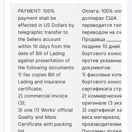
PAYMENT: 100%
Оплата: 100% оплата 
payment shall be
долларах США
effected in US Dollars by
переводится телегр
telegraphic transfer to
переводом на счет
the Sellers account
Продавца ________ не
within 10 days from the
позднее 10 дней с да
date of Bill of Lading
бортового коносаме
against presentation of
против указанных
the following documents:
документов:
1) fax copies Bill of
1) факсовые копии
Lading and insurance
бортового коносамен
certificate;
сертификата страхов
2) commercial invoice
2) коммерческий инв
(3);
оригинале (3 экз.);
3) one (1) Works' official
3) сертификат качес
Quality and Mass
веса материала, выд
Certificate with packing
производителем (1 эк
list.
Продавец должен