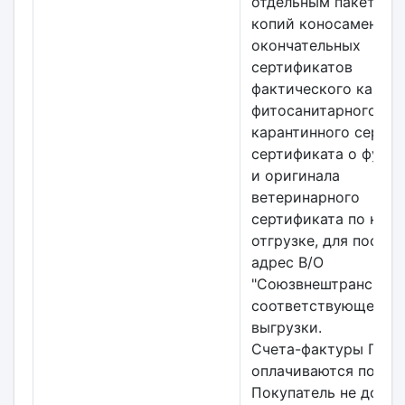
отдельным пакетом 
копий коносамента,
окончательных
сертификатов
фактического качест
фитосанитарного/
карантинного сертиф
сертификата о фуми
и оригинала
ветеринарного
сертификата по каж
отгрузке, для постав
адрес В/О
"Союзвнештранс" в
соответствующем п
выгрузки.
Счета-фактуры Прод
оплачиваются полно
Покупатель не долж