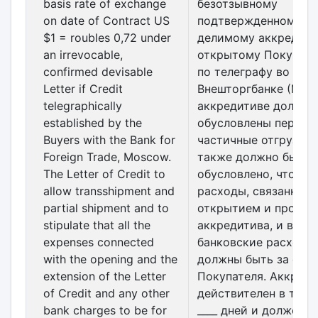
basis rate of exchange
безотзывному
on date of Contract US
подтвержденному
$1 = roubles 0,72 under
делимому аккредити
an irrevocable,
открытому Покупат
confirmed devisable
по телеграфу во
Letter if Credit
Внешторгбанке (Моск
telegraphically
аккредитиве должны
established by the
обусловлены перегру
Buyers with the Bank for
частичные отгрузки, 
Foreign Trade, Moscow.
также должно быть
The Letter of Credit to
обусловлено, что все
allow transshipment and
расходы, связанные 
partial shipment and to
открытием и продле
stipulate that all the
аккредитива, и все д
expenses connected
банковские расходы
with the opening and the
должны быть за счет
extension of the Letter
Покупателя. Аккреди
of Credit and any other
действителен в тече
bank charges to be for
____ дней и должен б