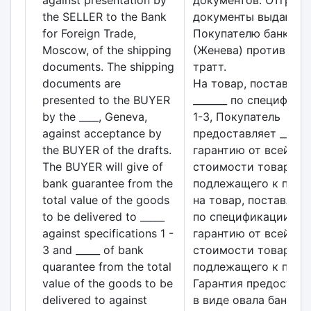
against presentation by
документов. Отгруз
the SELLER to the Bank
документы выдаютс
for Foreign Trade,
Покупателю банком __
Moscow, of the shipping
(Женева) против акц
documents. The shipping
тратт.
documents are
На товар, поставляе
presented to the BUYER
_______ по специфик
by the ____, Geneva,
1-3, Покупатель
against acceptance by
предоставляет ____%
the BUYER of the drafts.
гарантию от всей
The BUYER will give of
стоимости товара,
bank guarantee from the
подлежащего к поста
total value of the goods
на товар, поставляе
to be delivered to _____
по спецификации 4, -
against specifications 1 -
гарантию от всей
3 and _____ of bank
стоимости товара,
quarantee from the total
подлежащего к поста
value of the goods to be
Гарантия предоставл
delivered to against
в виде овала банком 