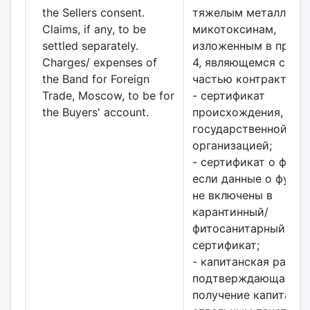
the Sellers consent.
тяжелым металлам 
Claims, if any, to be
микотоксинам,
settled separately.
изложенным в прил
Charges/ expenses of
4, являющемся сост
the Band for Foreign
частью контракта;
Trade, Moscow, to be for
- сертификат
the Buyers' account.
происхождения, выд
государственной
организацией;
- сертификат о фуми
если данные о фуми
не включены в
карантинный/
фитосанитарный
сертификат;
- капитанская распис
подтверждающая
получение капитано