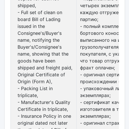
shipped,
четырех экземплярах
- Full set of clean on
каждую отгруженну
board Bill of Lading
партию;
issued in the
- полный комплект ч
Consignee's/Buyer's
бортового коносамен
name, notifying the
выписанного на имя
Buyer's/Consignee's
грузополучателя/
name, showing that the
покупателя, с указан
goods have been
что товар отгружен 
shipped and freight paid,
фрахт оплачен;
Original Certificate of
- оригинал сертифик
Origin (Form A),
происхождении (фор
- Packing List in
- упаковочный лист 
triplicate,
экземплярах;
- Manufacturer's Quality
- сертификат качест
Certificate in triplicate,
изготовителя в трех
- Insurance Policy in one
экземплярах;
original dated not later
- оригинал страхово