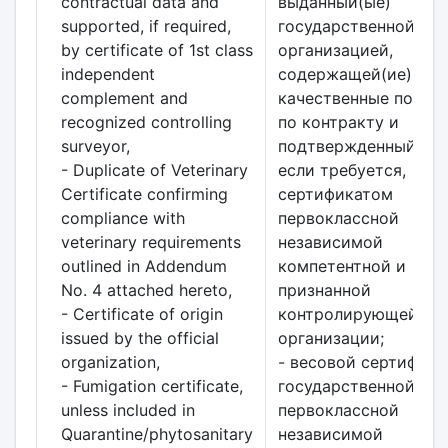
contractual data and
выданный(ые)
supported, if required,
государственной
by certificate of 1st class
организацией,
independent
содержащей(ие) все
complement and
качественные показа
recognized controlling
по контракту и
surveyor,
подтвержденный(ые)
- Duplicate of Veterinary
если требуется,
Certificate confirming
сертификатом
compliance with
первоклассной
veterinary requirements
независимой
outlined in Addendum
компетентной и
No. 4 attached hereto,
признанной
- Certificate of origin
контролирующей
issued by the official
организации;
organization,
- весовой сертифика
- Fumigation certificate,
государственной ил
unless included in
первоклассной
Quarantine/phytosanitary
независимой