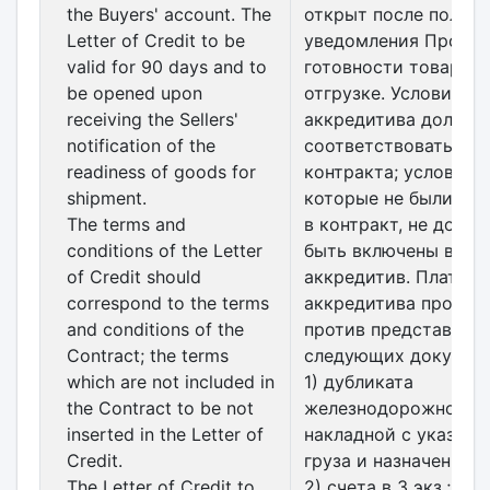
the Buyers' account. The
открыт после получе
Letter of Credit to be
уведомления Продав
valid for 90 days and to
готовности товара к
be opened upon
отгрузке. Условия
receiving the Sellers'
аккредитива должны
notification of the
соответствовать ус
readiness of goods for
контракта; условия,
shipment.
которые не были вк
The terms and
в контракт, не долж
conditions of the Letter
быть включены в
of Credit should
аккредитив. Платеж 
correspond to the terms
аккредитива произв
and conditions of the
против представлен
Contract; the terms
следующих документ
which are not included in
1) дубликата
the Contract to be not
железнодорожной
inserted in the Letter of
накладной с указани
Credit.
груза и назначения;
The Letter of Credit to
2) счета в 3 экз.;