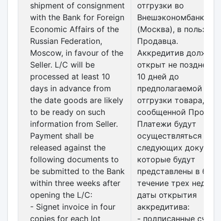
shipment of consignment
отгрузки во
with the Bank for Foreign
Внешэкономбанке Р
Economic Affairs of the
(Москва), в пользу
Russian Federation,
Продавца.
Moscow, in favour of the
Аккредитив должен 
Seller. L/C will be
открыт не позднее ч
processed at least 10
10 дней до
days in advance from
предполагаемой дат
the date goods are likely
отгрузки товара,
to be ready on such
сообщенной Продав
information from Seller.
Платежи будут
Payment shall be
осуществляться про
released against the
следующих документ
following documents to
которые будут
be submitted to the Bank
представлены в банк
within three weeks after
течение трех недель
opening the L/C:
даты открытия
- Signet invoice in four
аккредитива:
copies for each lot
- подписанные счета