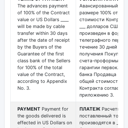
The advances payment
Авансированный пла
of 100% of the Contract
размере 100% от
value or US Dollars ____
стоимости Контракт
will be made by cable
___ долларов США бу
transfer within 30 days
произведен в форме
after the date of receipt
телеграфного перево
by the Buyers of the
течение 30 дней с д
Guarantee of the first
получения Покупате
class bank of the Sellers
счета-проформы и
for 100% of the total
гарантии первокласс
value of the Contract,
банка Продавца на 1
according to Appendix
общей стоимости
No. 3.
Контракта согласно
приложению 3.
PAYMENT
Payment for
ПЛАТЕЖ
Расчеты за
the goods delivered is
поставленный товар
effected in US Dollars on
производятся в ____ 