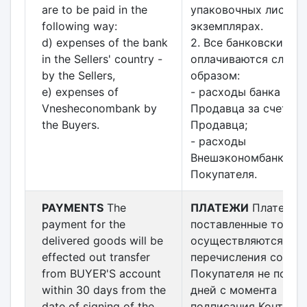
are to be paid in the
упаковочных листов 
following way:
экземплярах.
d) expenses of the bank
2. Все банковские р
in the Sellers' country -
оплачиваются след
by the Sellers,
образом:
e) expenses of
- расходы банка стр
Vnesheconombank by
Продавца за счет
the Buyers.
Продавца;
- расходы
Внешэкономбанка за
Покупателя.
PAYMENTS
The
ПЛАТЕЖИ
Платежи 
payment for the
поставленные товар
delivered goods will be
осуществляются пут
effected out transfer
перечисления со сче
from BUYER'S account
Покупателя не позже
within 30 days from the
дней с момента
date of signing of the
подписания Контракт