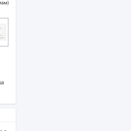
мам)
,
ій