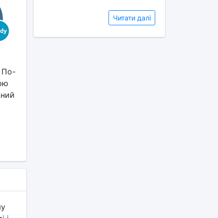
Читати далі
 По-
ою
вний
му