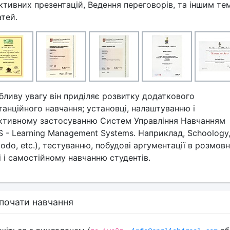
ктивних презентацій, Ведення переговорів, та іншим те
атей.
бливу увагу він приділяє розвитку додаткового
танційного навчання; установці, налаштуванню і
ктивному застосуванню Систем Управління Навчанням
S - Learning Management Systems. Наприклад, Schoology
do, etc.), тестуванню, побудові аргументації в розмовн
 і самостійному навчанню студентів.
почати навчання