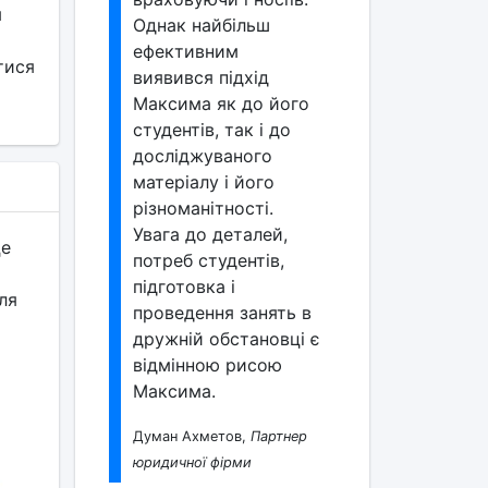
я
Однак найбільш
ефективним
тися
виявився підхід
Максима як до його
студентів, так і до
досліджуваного
матеріалу і його
різноманітності.
Увага до деталей,
це
потреб студентів,
підготовка і
ля
проведення занять в
дружній обстановці є
відмінною рисою
Максима.
Думан Ахметов,
Партнер
юридичної фірми