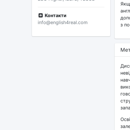
Якщ
анг
Контакти
доп
info@english4real.com
з по
Мет
Диск
нев
нав
вико
гов
стр
зап
Осв
зале