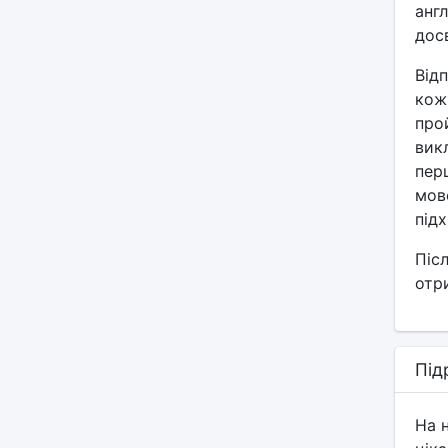
англ
досв
Відп
кож
прой
вик
пер
мов
під
Піс
отр
Під
На 