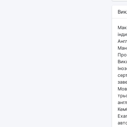
Вик
Мак
інди
Англ
Ман
Про
Вик
Іноз
серт
зав
Мов
трьо
англ
Кем
Exam
авто