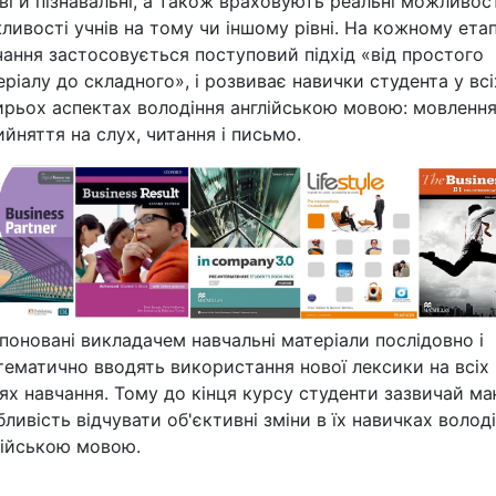
ві й пізнавальні, а також враховують реальні можливост
ливості учнів на тому чи іншому рівні. На кожному етап
чання застосовується поступовий підхід «від простого
ріалу до складного», і розвиває навички студента у всі
ирьох аспектах володіння англійською мовою: мовлення
йняття на слух, читання і письмо.
поновані викладачем навчальні матеріали послідовно і
тематично вводять використання нової лексики на всіх
нях навчання. Тому до кінця курсу студенти зазвичай м
ливість відчувати об'єктивні зміни в їх навичках волод
лійською мовою.