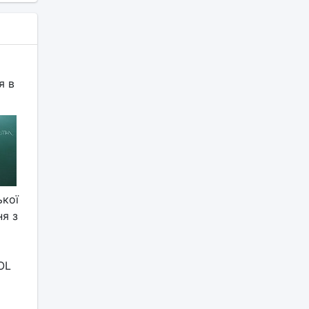
я в
ької
я з
OL