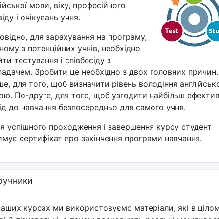
ійської мови, віку, професійного
іду і очікувань учня.
овідно, для зарахування на програму,
ному з потенційних учнів, необхідно
ти тестування і співбесіду з
ладачем. Зробити це необхідно з двох головних причин.
ше, для того, щоб визначити рівень володіння англійськ
ою. По-друге, для того, щоб узгодити найбільш ефекти
хід до навчання безпосередньо для самого учня.
ля успішного проходження і завершення курсу студент
имує сертифікат про закінчення програми навчання.
ручники
наших курсах ми використовуємо матеріали, які в ціло