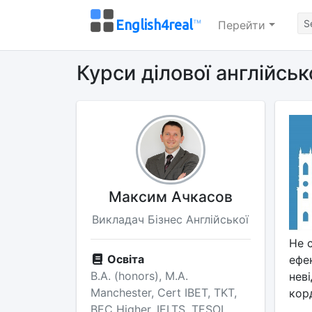
English4real
™
Перейти
Курси ділової англійськ
Максим Ачкасов
Викладач Бізнес Англійської
Не 
Освіта
ефе
B.A. (honors), M.A.
неві
Manchester, Cert IBET, TKT,
корд
BEC Higher, IELTS, TESOL