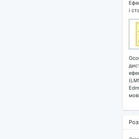
Ефе
і ст
Осо
дис
ефе
(LM
Edmo
мові
Роз