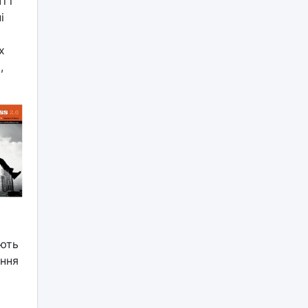
і і
і
х
,
ають
іння