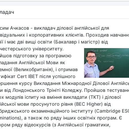
ладач
сим Ачкасов - викладач ділової англійської для
відуальних і корпоративних клієнтів. Проходив навчанн
ії і має дві вищі освіти (Бакалавр і магістр) від
честерського університету.
йшов підготовку за програмою
ладання Англійської Мови як
емної (Великобританія), і отримав
ифікат Cert IBET після успішного
ершення курсу Викладання Міжнародної Ділової Англійс
и від Лондонського Трініті Коледжу. Пройшов тестуванн
х модулів іспиту на вміння викладати (TKT) і ділової
ійської мови просунутого рівня (BEC Higher) від
бриджського екзаменаційного інституту (Cambridge ES
inations), а також по ряду інших освітніх програм. Є
ром ряду відеокурсів (з Англійської граматики,