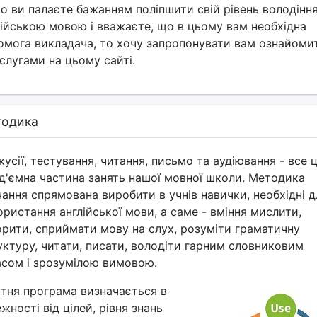
о ви палаєте бажанням поліпшити свій рівень володінн
лійською мовою і вважаєте, що в цьому вам необхідна
омога викладача, то хочу запропонувати вам ознайоми
слугами на цьому сайті.
одика
усії, тестування, читання, письмо та аудіювання - все 
ід'ємна частина занять нашої мовної школи. Методика
чання спрямована виробити в учнів навички, необхідні д
ристання англійської мови, а саме - вміння мислити,
орити, сприймати мову на слух, розуміти граматичну
уктуру, читати, писати, володіти гарним словниковим
асом і зрозумілою вимовою.
ітня програма визначається в
жності від цілей, рівня знань