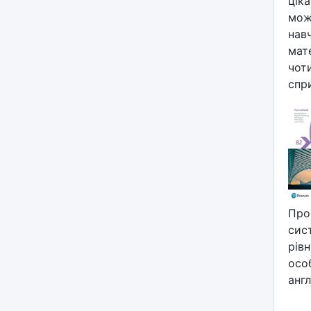
ціка
мож
нав
мате
чот
спри
Про
сис
рів
особ
анг