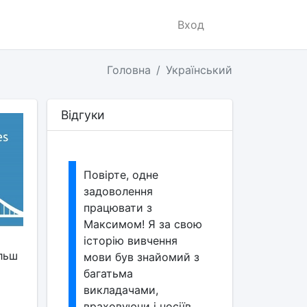
Вход
Головна
Український
Відгуки
Повірте, одне
задоволення
працювати з
Максимом! Я за свою
історію вивчення
льш
мови був знайомий з
багатьма
викладачами,
враховуючи і носіїв.