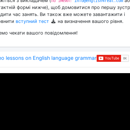
жіться з викладачем (
аб
по імейл:
info@english4real.com
тактній формі нижче), щоб домовитися про першу зустрі
одити час занять. Ви також вже можете завантажити і
овнити
вступний тест
на визначення вашого рівня.
емо чекати вашого повідомлення!
eo lessons on English language grammar