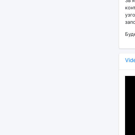
Зв'я
кон
узг
зап
Буд
Vid