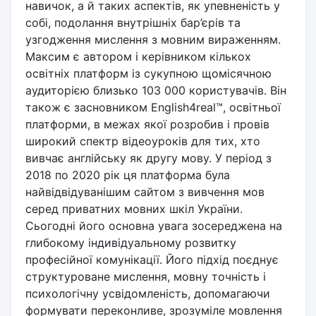
навичок, а й таких аспектів, як упевненість у
собі, подолання внутрішніх бар’єрів та
узгодження мислення з мовним вираженням.
Максим є автором і керівником кількох
освітніх платформ із сукупною щомісячною
аудиторією близько 103 000 користувачів. Він
також є засновником English4real™, освітньої
платформи, в межах якої розробив і провів
широкий спектр відеоуроків для тих, хто
вивчає англійську як другу мову. У період з
2018 по 2020 рік ця платформа була
найвідвідуванішим сайтом з вивчення мов
серед приватних мовних шкіл України.
Сьогодні його основна увага зосереджена на
глибокому індивідуальному розвитку
професійної комунікації. Його підхід поєднує
структуроване мислення, мовну точність і
психологічну усвідомленість, допомагаючи
формувати переконливе, зрозуміле мовлення