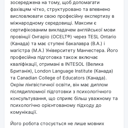
зосереджена на тому, щоб допомагати
фахівцям чітко, структуровано та впевнено
висловлювати свою професійну експертизу в
міжнародному середовищі. Максим є
сертифікованим викладачем англійської мови
провінції Онтаріо (OCELT®) через TESL Ontario
(Канада) та має ступені бакалавра (B.A.) і
магістра (M.A.) Університету Манчестера. Його
професійна підготовка також включає
кваліфікації, отримані в INTESOL (Велика
Британія), London Language Institute (Канада)
та Canadian College of Educators (Канада).
Окрім лінгвістичної освіти, він має диплом
післядипломної підготовки з психологічного
консультування, що сприяє більш уважному та
психологічно орієнтованому підходу до
комунікації.
Його робота стосується не лише мовних