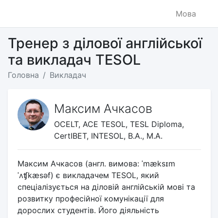
Мова
Тренер з ділової англійської
та викладач TESOL
Головна
Викладач
Максим Ачкасов
OCELT, ACE TESOL, TESL Diploma,
CertIBET, INTESOL, B.A., M.A.
Максим Ачкасов (англ. вимова: ˈmæksɪm
ˈʌʧkæsəf) є викладачем TESOL, який
спеціалізується на діловій англійській мові та
розвитку професійної комунікації для
дорослих студентів. Його діяльність