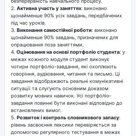
безперервність навчального процесу.
2.
Активна участь у заняттях
: виконано
щонайменше 90% усіх завдань, передбачених
під час уроків.
3.
Виконання самостійної роботи
: виконано
щонайменше 90% завдань, призначених для
опрацювання поза заняттями.
4.
Оцінювання на основі портфоліо студента
: у
межах кожного модуля студент виконує
чотири портфоліо-завдання, які охоплюють
говоріння, аудіювання, читання та письмо. Ці
завдання відображають реальні комунікативні
ситуації та слугують основним доказом
розвитку мовних навичок. Усі портфоліо-
завдання повинні бути виконані відповідно до
встановлених вимог.
5.
Розвиток і контроль словникового запасу
:
рівень засвоєння лексики перевіряється за
допомогою регулярного тестування в межах